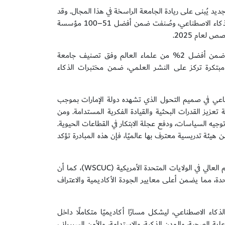
ديد يُبنى على ريادة الجامعة الراسخة في هذا المجال. وقد
حققت الجامعة المرتبة الأولى على مستوى دولة الإمارات في تخصص علم البيانات والذكاء الاصطناعي، وصُنفت ضمن أفضل 51–100 مؤسسة
لعام 2025.
ويشرف على طلبة الدكتوراه هيئة تدريسية ذات خبرة دولية، تضم باحثين مصنَّفين ضمن أفضل 2% من علماء العالم وفق تصنيف جامعة
الطلبة في بيئة بحثية مبتكرة تركز على النشر العلمي، ضمن مختبرات الذكاء
طناعي في صميم التحول الذي تشهده دولة الإمارات بموجب
لب المرحلة المقبلة تعزيز القدرات البحثية والقيادة الفكرية المستدامة. ومن
وجيه السياسات، ودفع عجلة الابتكار في القطاعات الحيوية.
 هيئة تدريسية معترف بها عالميًا، فإن هذه المبادرة تؤكد
وجدير بالذكر أن جامعة عجمان حاصلة على الاعتماد من هيئة اعتماد مؤسسات التعليم العالي في الولايات المتحدة الأمريكية (WSCUC)، كما أن
حدة، مما يضمن أعلى معايير الجودة الأكاديمية والاعتراف
لذكاء الاصطناعي، ليشكل مسارًا أكاديميًا متكاملًا داخل
اية الصحية، والمدن الذكية، والاستدامة، والأمن السيبراني،