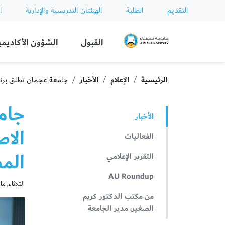
التقديم
الطلبة
الهيئتان التدريسية والإدارية
ا
Ajman University
القبول
الشؤون الأكاديمي
الرئيسية
الإعلام
الأخبار
جامعة عجمان تطلق برنامج ال
جامع
الأخبار
الا
الفعاليات
المصنَّ
التقرير الإعلامي
AU Roundup
الثلاثاء, مارس 4
من مكتب الدكتور كريم
الصغير، مدير الجامعة