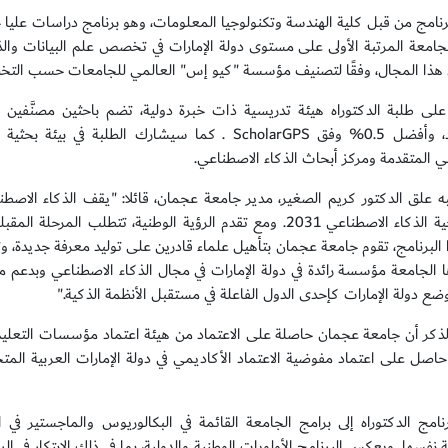
برنامج من قبل كلية الهندسة وتكنولوجيا المعلومات، وهو برنامج دراسات عليا ج
في هذا المجال، وفقًا لتصنيف مؤسسة "كيو إس" العالمي للجامعات حسب التخصص 
ستانفورد، وأفضل 0.5% وفق ScholarGPS . كما سيشارك 
ي المتقدمة ومركز أبحاث الذكاء الاصطناعي.
ه علق الدكتور كريم الصغير، مدير جامعة عجمان، قائلا: "يقف الذكاء الاص
استراتيجية الذكاء الاصطناعي 2031. ومع تقدم الرؤية الوطنية، تتط
 البرنامج، تقوم جامعة عجمان بتأهيل علماء قادرين على توليد معرفة جديدة، وت
ها الجامعة مؤسسة رائدة في دولة الإمارات في مجال الذكاء الاصطناعي وبدعم من
بوضع دولة الإمارات كإحدى الدول الفاعلة في مستقبل الأنظمة الذكية."
 حاصل على اعتماد مفوضية الاعتماد الأكاديمي في دولة الإمارات العربية المت
نامج الدكتوراه إلى برامج الجامعة القائمة في البكالوريوس والماجستير في ا
فسها. ويعكس البرنامج الأولويات الوطنية والدولية، بما في ذلك الابتكار في الرع