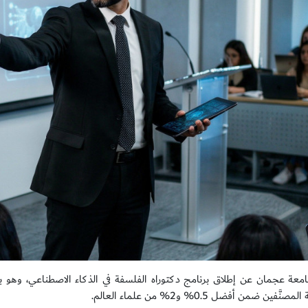
معة عجمان عن إطلاق برنامج دكتوراه الفلسفة في الذكاء الاصطناعي، وهو ب
نَّفين ضمن أفضل 0.5% و2% من علماء العالم.