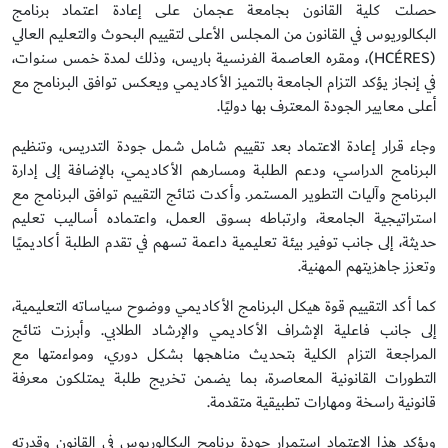
حصلت كلية القانون بجامعة عجمان على إعادة اعتماد برنامج
البكالوريوس في القانون من المجلس الأعلى لتقييم البحوث والتعليم العالي
(HCÉRES)، ومقره العاصمة الفرنسية باريس، وذلك لمدة خمس سنوات،
في إنجاز يؤكد التزام الجامعة بالتميز الأكاديمي ويعكس توافق البرنامج مع
أعلى معايير الجودة المعترف بها دوليًا.
وجاء قرار إعادة الاعتماد بعد تقييم شامل شمل جودة التدريس، وتنظيم
البرنامج الدراسي، ودعم الطلبة ومسارهم الأكاديمي، بالإضافة إلى إدارة
البرنامج وآليات التطوير المستمر. وأكدت نتائج التقييم توافق البرنامج مع
استراتيجية الجامعة، وارتباطه بسوق العمل، واعتماده أساليب تعليم
حديثة، إلى جانب توفير بيئة تعليمية داعمة تسهم في تقدم الطلبة أكاديميًا
وتعزز جاهزيتهم المهنية.
كما أكد التقييم قوة هيكل البرنامج الأكاديمي ووضوح سياساته التعليمية،
إلى جانب فاعلية الإشراف الأكاديمي والإرشاد الطلابي. وأبرزت نتائج
المراجعة التزام الكلية بتحديث مناهجها بشكل دوري، ومواءمتها مع
التطورات القانونية المعاصرة، بما يضمن تخريج طلبة يمتلكون معرفة
قانونية راسخة ومهارات تطبيقية متقدمة.
ويؤكد هذا الاعتماد استمرار جودة برنامج البكالوريوس في القانون وقدرته