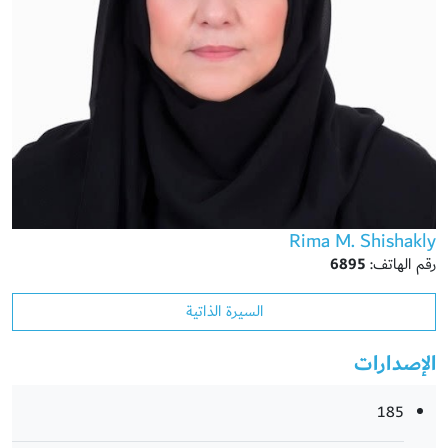
Rima M. Shishakly
رقم الهاتف:
6895
السيرة الذاتية
الإصدارات
185