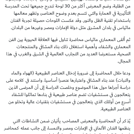
من الطلبة، وضم المعرض أكثر من 30 لوحة تندرج جميعها تحت المدرسة
التأثيرية في العمارة والتي تتسم بعدم وضوح العناصر، وتظهر معالمها
باستخدام تقنية الظل والنور. وقد عكست اللوحات حصيلة تجربة الفنان
ماثياس في بلدان المشرق مثل دولة الإمارات ومصر وغيرها من البلدان.
ثم ألقى المعماري ماثياس محاضرة تناول فيها العلاقة الحيوية بين الفن
المعماري والشفاء، وأهمية استغلال ذلك بناء المشافي والمنتجعات
الصحية، مستعرضا العديد من التجارب العالمية في الشرق والغرب في هذا
المجال.
ودعا خلال المحاضرة إلى ضرورة إدخال العناصر الطبيعية (الهواء والماء
والنبات) عند بناء المشافي واعتبارها عنصرا أساسيا. واستند في كلامه على
دراسة أجراها حول هذا الموضوع وخلصت الدراسة إلى أن المرضى الذين
يتعالجون في مستشفيات تضم عناصر طبيعية في بناءها تماثلوا للشفاء
أسرع من أولئك الذي يتعالجون في مستشفيات بتقنيات عالية وتخلو من
العناصر الطبيعية.
يُذكر أن المحاضرة والمعرض المصاحب يأتيان ضمن النشاطات التي
ينظمها الفنان الألماني في الإمارات ومصر والنمسا، إلى جانب عمله كمحاضر