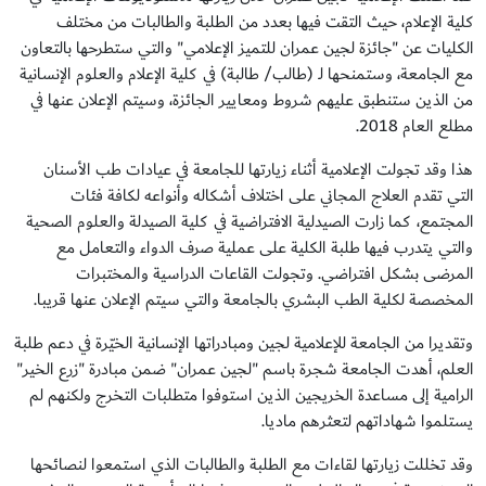
كلية الإعلام، حيث التقت فيها بعدد من الطلبة والطالبات من مختلف
الكليات عن "جائزة لجين عمران للتميز الإعلامي" والتي ستطرحها بالتعاون
مع الجامعة، وستمنحها لـ (طالب/ طالبة) في كلية الإعلام والعلوم الإنسانية
من الذين ستنطبق عليهم شروط ومعايير الجائزة، وسيتم الإعلان عنها في
مطلع العام 2018.
هذا وقد تجولت الإعلامية أثناء زيارتها للجامعة في عيادات طب الأسنان
التي تقدم العلاج المجاني على اختلاف أشكاله وأنواعه لكافة فئات
المجتمع، كما زارت الصيدلية الافتراضية في كلية الصيدلة والعلوم الصحية
والتي يتدرب فيها طلبة الكلية على عملية صرف الدواء والتعامل مع
المرضى بشكل افتراضي. وتجولت القاعات الدراسية والمختبرات
المخصصة لكلية الطب البشري بالجامعة والتي سيتم الإعلان عنها قريبا.
وتقديرا من الجامعة للإعلامية لجين ومبادراتها الإنسانية الخيّرة في دعم طلبة
العلم، أهدت الجامعة شجرة باسم "لجين عمران" ضمن مبادرة "زرع الخير"
الرامية إلى مساعدة الخريجين الذين استوفوا متطلبات التخرج ولكنهم لم
يستلموا شهاداتهم لتعثرهم ماديا.
وقد تخللت زيارتها لقاءات مع الطلبة والطالبات الذي استمعوا لنصائحها