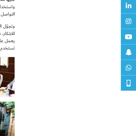
واستخداما
التواصل و
وتجوّل ا
للابتكار،
يعمل على 
تستخدم ف