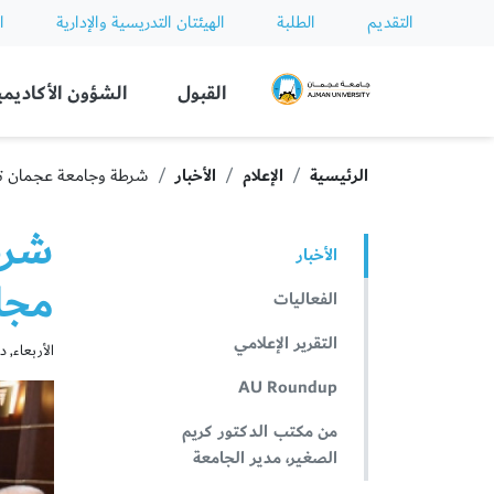
التقديم
الطلبة
الهيئتان التدريسية والإدارية
ا
Ajman University
القبول
الشؤون الأكاديمي
الرئيسية
الإعلام
الأخبار
شرطة وجامعة عجمان تبحث
شرط
الأخبار
مجال
الفعاليات
التقرير الإعلامي
الأربعاء, ديسمب
AU Roundup
من مكتب الدكتور كريم
الصغير، مدير الجامعة