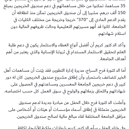
35 مساهما، تمكنوا من خلال مساهماتهم في دعم صندوق الخريجين بمبلغ
150 ألف درهم. مشيرا إلى أن صندوق الخريجين تمكّن منذ انطلاقه أن
يقدم الدعم المادي إلى "370" خريجا وخريجة من مختلف الكليات في
الجامعة، كانوا قد أنهو مسيرتهم التعليمية وحالت ظروفهم المالية دون
استلام شهادتهم.
وأكد الدكتور كريم أن أفضل أنواع العطاء والاستثمار يكون في دعم طلبة
العلم لتحقيق الاستثمار المستدام في ثروتنا الإنسانية والذي يعتبر من أهم
أهداف الجامعة.
أما الدكتورة فرح السراج، مديرة إدارة التطوير، فقد بيّنت أن مساهمات أهل
الخير تتضاعف باستمرار، وأن إطلاق مشروع صندوق الخريجين كان له دور
كبير في دعم خريجين الجامعة المعسرين ومساعدتهم في الحصول على
شهاداتهم واللحاق بزملائهم والولوج في سوق العمل كل حسب اختصاصه.
وأعلنت الدكتورة فرح خلال الحفل عن مبادرة جديدة لدعم صندوق
الخريجين متمثلة في إطلاق أسماء مؤسسات أو هيئات أو أشخاص على
مرافق الجامعة المختلفة لقاء مبالغ مالية لصالح صندوق الخريجين.
وفي ختام الحفل، سلّم الدكتور كريم شهادات ملكية للأشجار لكافة