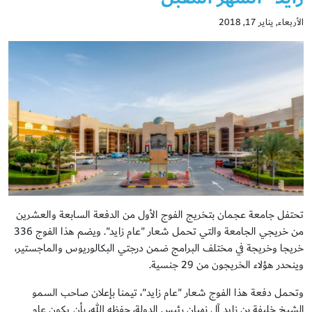
الأربعاء, يناير 17, 2018
تحتفل جامعة عجمان بتخريج الفوج الأول من الدفعة السابعة والعشرين
من خريجي الجامعة والتي تحمل شعار "عام زايد". ويضم هذا الفوج 336
خريجا وخريجة في مختلف البرامج ضمن درجتي البكالوريوس والماجستير،
وينحدر هؤلاء الخريجون من 29 جنسية.
وتحمل دفعة هذا الفوج شعار "عام زايد"، تيمنا بإعلان صاحب السمو
الشيخ خليفة بن زايد آل نهيان رئيس الدولة، حفظه الله، بأن يكون عام