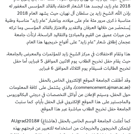
2018 عام زايد، ليجسد هذا الشعار الاحتفاء بالقائد المؤسس المغفور له
بإذن الله، الشيخ زايد بن سلطان آل نهيان، حيث يشهد العام 2018
مناسبة ذكرى مرور مئة عام على ميلاده. وباعتبار "عام زايد" مناسبة وطنية
يُستحضَر من خلالها العرفان والتقدير والاعتزاز بالقائد المؤسس وما تركه
من ميراث عميق من القيم والمبادئ والتقاليد الراسخة، ارتأت جامعة
عجمان إطلاق شعار "عام زايد" على أفواج خريجيها هذا العام.
هذا وتقام الاحتفالات في مركز الشيخ زايد للمؤتمرات والمعرض بالجامعة،
حيث يقام حفل تخريج الطلاب يوم الاثنين الموافق 5 فبراير، أما حفل
تخريج الطالبات فسيقام يوم الثلاثاء الموافق 6 فبراير.
وقد أطلقت الجامعة الموقع الإلكتروني الخاص بالحفل
(commencement.ajman.ac.ae)، والذي يشتمل على كافة المعلومات
حول الحفل، وسيتم الإعلان عن أوائل التخصصات في درجتي البكالوريوس
والماجستير على هذا الموقع الإلكتروني قبل الحفل بأيام، كما ستبث
الجامعة حفل تخريج الطلاب مباشرة عبر هذا الموقع.
كما أعلنت الجامعة الوسم الخاص بالحفل (هاشتاغ) #AUgrad2018
ليتمكن الخريجون والخريجات من استخدامه للتعبير عن فرحتهم بهذه