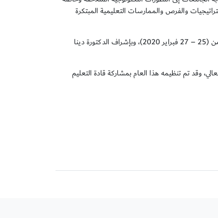
راتيجيات والفرص والممارسات التعليمية المبتكرة
وقد شارك طلبة كلية الإعلام في تنظيم وتغطية فعاليات المنتدى الذي أقيم خلال الفترة من (25 – 27 فبراير 2020)، وبإشراف الدكتورة دينا
لرائدة في قطاع التعليم العالي، وقد تم تنظيمه هذا العام بمشاركة قادة التعليم