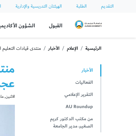
التقديم
الطلبة
الهيئتان التدريسية والإدارية
ا
Ajman University
القبول
الشؤون الأكاديمي
الرئيسية
الإعلام
الأخبار
منتدى قيادات التعليم ا
منتد
الأخبار
عجم
الفعاليات
التقرير الإعلامي
الاثنين, مارس 02
AU Roundup
من مكتب الدكتور كريم
الصغير، مدير الجامعة