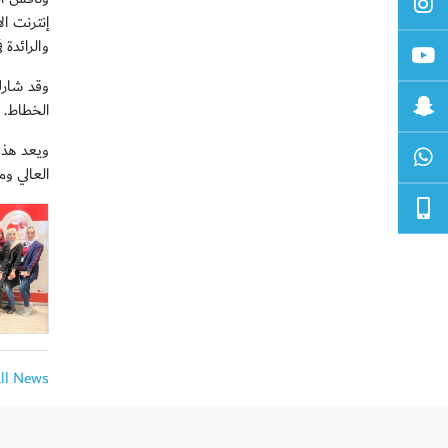
إنترنت ا
والرائدة 
الخطاط.
العالي وممث
All News