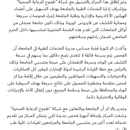
وتم إطلاق هذا المركز بالتنسيق مع شركة "طموح للرعاية الصحية"
وبإشراف إدارة الخدمات الطبية بالجامعة بهدف التسهيل على أعضاء
الهيئتين الأكاديمية والإدارية وطلبة الجامعة إجراء فحوصات سريعة
ومجانية للكشف عن فايروس كورونا. وبذلك تكون جامعة عجمان من
أوائل الجامعات التي تقدم هذه الخدمة المتميزة لمنتسبيها داخل الحرم
الجامعي لضمان راحتهم وسلامتهم.
وأكدت الدكتورة فضة جساس، مديرة الخدمات الطبية في الجامعة، أن
الفحص يتم بسرعة فائقة لا تتعدى بضع دقائق، بما يسهم في سرعة
الكشف عن الوباء، وسرعة الاطمئنان على صحة منتسبي الجامعة وذلك
بالتزامن مع خطة القيادة الرشيدة لدولة الإمارات لتوفير كل الامكانيات
والاحتياجات والتسهيلات للمواطنين والمقيمين من خلال إقامة مراكز
فحص متقدمة ومتطورة للحصول على نتائج سريعة بهدف السيطرة على
الوباء والمحافظة على صحة وسلامة الجميع، دون إغفال الأخذ بالإجراءات
الوقائية والاحترازية دائما.
وجدير بالذكر أن الجامعة وبالتعاون مع شركة "طموح للرعاية الصحية"
وسّعت المركز بإضافة أجهزة فحص جديدة لكي يتمكن المركز من تقديم
خدماته لعدد أكبر من منتسبي الجامعة والمراجعين لعيادات كلية طب
الأسنان.