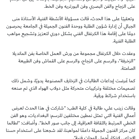
على الزجاج والفن البصري وفن البورتريه وفن الخط.
وتعقيبًا على هذا الحدث، قالت مسؤولة الأنشطة الفنية، الأستاذة منى
الجبالي أن إدارة شؤون الطلبة ووحدة الفنون الجميلة في الجامعة يحرصون
دومًا على إقامة هذا الكرنفال الفني بشكل دوري لتعزيز وتشجيع مواهب
الطلبة الفنية.
وعقدت خلال الكرنفال مجموعة من ورش العمل الخاصة بفن المانديلا
"الزخرفة"، والرسم على الزجاج، والرسم على القماش وفن الطبيعة
الصامتة.
كما عُرضت إبداعات الطالبات في الزخارف المصنوعة يدويًا، وشمل ذلك
تصميمات مختلفة وتركيبات متحركة مثل دولاب الهواء الذي تم صنعه
باستخدام شرائط ورقية.
وقالت زينب علي، طالبة في كلية الطب: "شاركت في هذا الحدث لعرض
أعمالي الفنية التي تمثل نمطين مختلفين للرسم: البغداديات، وهو الفن
الخطي المرتبط بالثقافة العراقية، إلى جانب صور الخط". وأضافت: "لطالما
كان مركز الفنون الجميلة داعمًا لمواهبنا، لقد شجعنا على استخدام حسنا
الإبداعي لابتكار أجمل الوحات فنية".