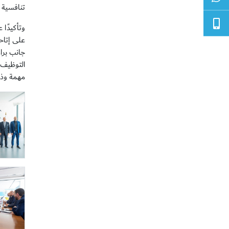
تنافسية ف
على إتاح
جانب برام
التوظيف 
مهمة وذا