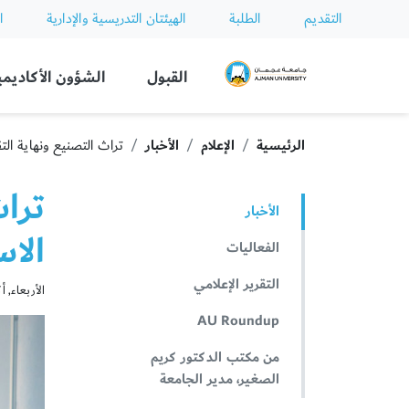
التقديم
الطلبة
الهيئتان التدريسية والإدارية
ا
Ajman University
القبول
الشؤون الأكاديمي
الرئيسية
الإعلام
الأخبار
تراث التصنيع ونهاية التق
تراث
الأخبار
الاس
الفعاليات
التقرير الإعلامي
الأربعاء, أكتوبر
AU Roundup
من مكتب الدكتور كريم
الصغير، مدير الجامعة