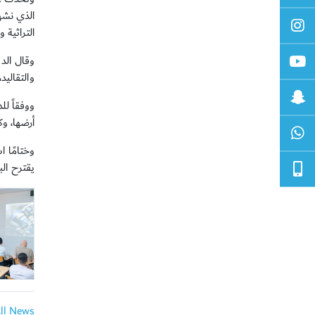
الذي نشه
التراثية 
وقال الد
والتقاليد
ووفقاً ل
أرضها، و
وختامًا 
يقترح ال
All News