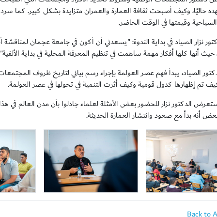
ده حاليًا، وكيف أصبحت ثقافة العمارة والعمران متزايدة بشكل كبير. كما سرد 
والسياحية وقيمتها في الوقت الحاضر.
كتور نزار الصياد في بداية الندوة: "يسعدني أن أكون في جامعة عجمان لمناقشة 
، حيث أنها كلها أفكار مهمة ساهمت في تنظيم المعرفة المحلية في بداية الألفية".
لدكتور الصياد، يبدأ فهم عصر العولمة بإجراء رسم بياني لتاريخ ظروف المجتمعا
كيف تم إظهارها كدول قومية وكيف أثرت التنمية في تحولها في عصر العولمة.
استعرض الدكتور نزار للحضور بعض الأمثلة لعلماء جادلوا بأن مدن العالم في ه
بعض أنه بدأ مع صعود وانتشار العمارة الحديثة.
Back to 