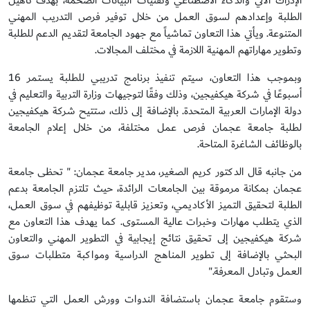
الإدراك الآلي والذكاء الاصطناعي وتقنيات البيانات الضخمة، بهدف تأهيل
الطلبة وإعدادهم لسوق العمل من خلال توفير فرص التدريب المهني
المتنوعة. ويأتي هذا التعاون تماشياً مع جهود الجامعة لتقديم الدعم للطلبة
وتطوير مهاراتهم المهنية اللازمة في مختلف المجالات.
وبموجب هذا التعاون، سيتم تنفيذ برنامج تدريبي للطلبة يستمر 16
أسبوعًا في شركة هيكفيجين، وذلك وفقًا لتوجيهات وزارة التربية والتعليم في
دولة الإمارات العربية المتحدة. بالإضافة إلى ذلك، ستتيح شركة هيكفيجين
لطلبة جامعة عجمان فرص عمل مختلفة، من خلال إعلام الجامعة
بالوظائف الشاغرة المتاحة.
من جانبه قال الدكتور كريم الصغير، مدير جامعة عجمان: " تحظى جامعة
عجمان بمكانة مرموقة بين الجامعات الرائدة، حيث تلتزم الجامعة بدعم
الطلبة لتحقيق التميز الأكاديمي، وتعزيز قابلية توظيفهم في سوق العمل،
الذي يتطلب مهارات وخبرات عالية المستوى. كما يهدف هذا التعاون مع
شركة هيكفيجين إلى تحقيق نتائج إيجابية في التطوير المهني والتعاون
البحثي بالإضافة إلى تطوير المناهج الدراسية ومواكبة متطلبات سوق
العمل وتبادل المعرفة."
وستقوم جامعة عجمان باستضافة الندوات وورش العمل التي تنظمها