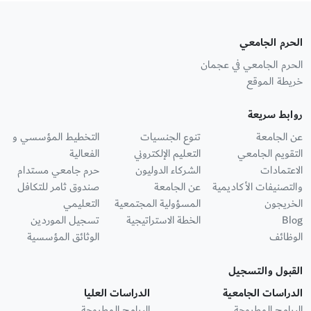
الحرم الجامعي
الحرم الجامعي في عجمان
خريطة الموقع
روابط سريعة
عن الجامعة
تنوع الجنسيات
التخطيط المؤسسي و
التقويم الجامعي
التعليم الإلكتروني
الفعالية
الاعتمادات
الشركاء الدوليون
حرم جامعي مستدام
والتصنيفات الأكاديمية
عن الجامعة
صندوق ثامر للتكافل
الخريجون
المسؤولية المجتمعية
التعليمي
Blog
الخطة الاستراتيجية
تسجيل الموردين
الوظائف
الوثائق المؤسسية
القبول والتسجيل
الدراسات الجامعية
الدراسات العليا
البرامج المطروحة
البرامج المطروحة