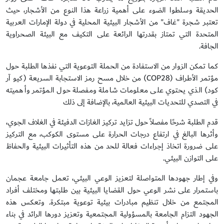
الحديقة وسلطوا الضوء على أهمية زراعة هذا النوع من الأشجار، حيث
تعتبر شجرة "غاف" من الأشجار البيئية المحلية في دولة الإمارات العربية
المتحدة التي تمتاز بقدرتها الرائعة على التكيف مع البيئة الصحراوية
الجافة.
كما تمكن الزوار من الاستفادة من الحملة التوعوية التي نفذها الطلبة حول
مؤتمر الأطراف (COP28) من خلال مسح رمز الاستجابة السريعة (كيو آر
كود) الذي يحتوي على معلومات شاملة ومفصلة حول المؤتمر وأهميته
في التصدي للتحديات البيئية العالمية، بالإضافة إلى ذلك
قدم الطلبة شرحًا مفصلاً حول تزايد تركيز الغازات الدفيئة في الغلاف الجوي،
وأثرها البالغ في ارتفاع درجات الحرارة على مستوى الكوكب، مع التركيز
على ضرورة اتخاذ إجراءات فعالة للحد من هذه التأثيرات البيئية والحفاظ
على التوازن البيئي.
وفي إطار جهودها المتواصلة لتعزيز الوعي البيئي، تعمل جامعة عجمان
باستمرار على نشر الوعي حول القضايا البيئية بين طلبتها ومختلف أفراد
المجتمع من خلال تنظيم مبادرات بيئية توعوية مبتكرة. وتعكس هذه
الجهود التزام الجامعة بالمسؤولية المجتمعية وتعزيز دورها الرائد في بناء