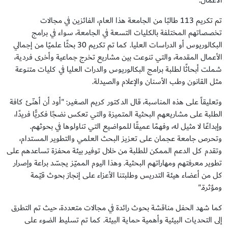
الأعمال.
تم تكريم 113 طالبًا من الجامعة هذا العام، الفائزين في مجالات
تخصصاتهم المختلفة بالكليات التسعة في الجامعة، سواء في برامج
البكالوريوس أو الدراسات العليا. كما تم تكريم 30 بحثًا علميًا من إجمالي
الأعمال المقدمة، والتي تنوعت بين مشاريع تخرج جماعية وأخرى فردية،
شملت أبحاثًا لطلبة برامج البكالوريوس والدرات العليا في كليات متنوعة
مثل القانون وطب الأسنان والإعلام والصيدلة.
وتعليقاً على هذه المناسبة، قال الدكتور كريم الصغير: "أود أن أهنّئ كافة
الطلبة على مشاريعهم البحثية المتميزة والتي تعكس نضجًا فكريًّا فريدًا،
وإبداعًا لا مثيل له، وفهمًا عميقًا للمواضيع التي تناولوها في بحوثهم.
وتحرص جامعة عجمان على تعزيز البحث العلمي والتطوير المستدام،
وتقدم كل الدعم الممكن للطلبة من خلال توفير بيئة محفزة تساعدهم على
تطوير معرفتهم ومهاراتهم البحثية. وهذا اليوم المميّز يجسّد براعة وإصرار
كل من أعضاء هيئة التدريس وطلبتنا الأعزاء على إنجاز بحوث قيّمة
ومؤثرة."
كما شهد الحفل مناقشة بحوث رائدة في مجالات متعددة، حيث تم التطرق
إلى التحديات البيئية وأهمية حماية البيئة. كما تم تسليط الضوء على