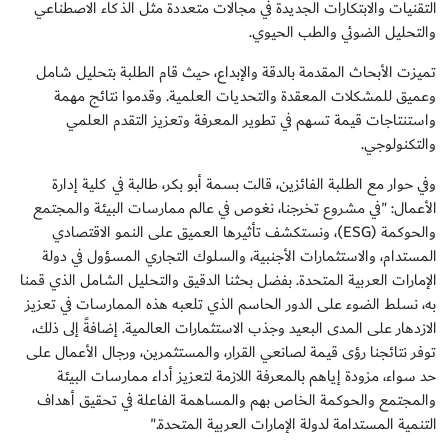
التقنيات والابتكارات الجديدة في مجالات متعددة مثل الذكاء الاصطناعي
والتحليل الضوئي والطب الحيوي.
تميزت الأبحاث المقدمة بالدقة والإبداع، حيث قام الطلبة بتحليل شامل
وعميق للمشكلات المعقدة والتحديات العلمية. وقدموا نتائج مهمة
واستنتاجات قيمة تسهم في تطوير المعرفة وتعزيز التقدم العلمي
والتكنولوجي.
وفي حوار مع الطلبة الفائزين، قالت بسمة أبو بكر، طالبة في كلية إدارة
الأعمال: "في مشروع تخرجنا، نغوص في عالم ممارسات البيئة والمجتمع
والحوكمة (ESG)، ونستكشف تأثيرها العميق على النمو الاقتصادي
المستدام، والاستثمارات الأجنبية، والسلوك التجاري المسؤول في دولة
الإمارات العربية المتحدة. بفضل بحثنا الدقيق والتحليل الشامل الذي قمنا
به، نسلط الضوء على الدور الحاسم الذي تلعبه هذه الممارسات في تعزيز
الازدهار على المدى البعيد وجذب الاستثمارات العالمية. إضافةً إلى ذلك،
توفر نتائجنا رؤى قيمة لصانعي القرار، والمستثمرين، ورجال الأعمال على
حد سواء، مزودة إياهم بالمعرفة اللازمة لتعزيز أداء ممارسات البيئة
والمجتمع والحوكمة الخاص بهم والمساهمة الفاعلة في تحقيق أهداف
التنمية المستدامة لدولة الإمارات العربية المتحدة."