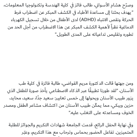
وصرّح هشام الأسواني، طالب فائز في كلية الهندسة وتكنولوجيا المعلومات،
"يهدف بحثنا إلى مساعدة الأطباء في الكشف المبكر عن اضطراب فرط
الحركة ونقص الانتباه (ADHD) لدى الأطفال من خلال تسجيل الكهرباء
الدماغية نظراً لأهمية الكشف المبكر عن هذا الاضطراب من أجل الحد من
تطوره وتقليص تداعياته على المدى الطويل."
ومن جهتها قالت الدكتورة مريم القواضي، طالبة فائزة في كلية طب
الأسنان، "لقد طورنا تطبيقًا عبر الذكاء الاصطناعي يأخذ صورة للطفل الذي
يزور طبيب الأسنان ويحولها إلى خمس تعابير: سعيد جدًا، سعيد، محايد،
حزين ويبكي، مما يمكّن طبيب الأسنان من اكتشاف مشاعر الطفل ومصدر
الخوف ومساعدته على التغلب عليه."
وفي نهاية الحفل الرائع، قدمت الجامعة شهادات التكريم والجوائز للطلبة
المتميزين. تفاعل الحضور بحماس وترحاب مع هذا التكريم، وعبّر