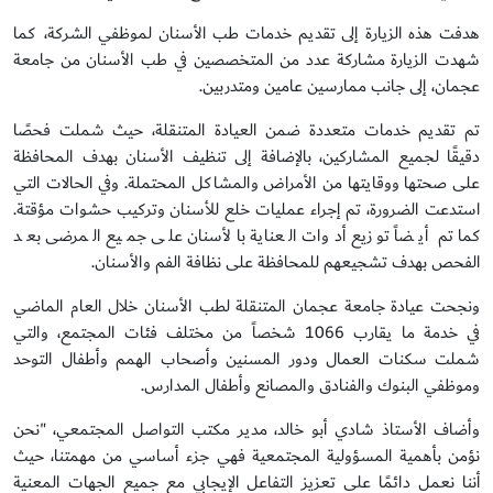
هدفت هذه الزيارة إلى تقديم خدمات طب الأسنان لموظفي الشركة، كما
شهدت الزيارة مشاركة عدد من المتخصصين في طب الأسنان من جامعة
عجمان، إلى جانب ممارسين عامين ومتدربين.
تم تقديم خدمات متعددة ضمن العيادة المتنقلة، حيث شملت فحصًا
دقيقًا لجميع المشاركين، بالإضافة إلى تنظيف الأسنان بهدف المحافظة
على صحتها ووقايتها من الأمراض والمشاكل المحتملة. وفي الحالات التي
استدعت الضرورة، تم إجراء عمليات خلع للأسنان وتركيب حشوات مؤقتة.
كما تم أيضاً توزيع أدوات العناية بالأسنان على جميع المرضى بعد
الفحص بهدف تشجيعهم للمحافظة على نظافة الفم والأسنان.
ونجحت عيادة جامعة عجمان المتنقلة لطب الأسنان خلال العام الماضي
في خدمة ما يقارب 1066 شخصاً من مختلف فئات المجتمع، والتي
شملت سكنات العمال ودور المسنين وأصحاب الهمم وأطفال التوحد
وموظفي البنوك والفنادق والمصانع وأطفال المدارس.
وأضاف الأستاذ شادي أبو خالد، مدير مكتب التواصل المجتمعي، "نحن
نؤمن بأهمية المسؤولية المجتمعية فهي جزء أساسي من مهمتنا، حيث
أننا نعمل دائمًا على تعزيز التفاعل الإيجابي مع جميع الجهات المعنية