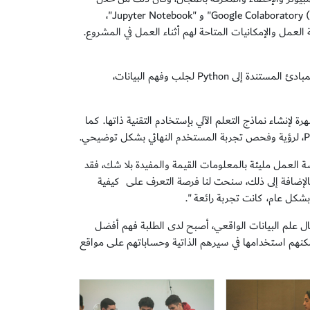
تقديم أدوات تحليل البيانات والتعلم الآلي التي يستخدمها علماء البيانات، مثل "Google Colaboratory (Colab)" و "Jupyter Notebook"،
الطلبة فرصة لتجربة وفهم بيئة العمل والإمكانيات المتاحة لهم أثناء العمل في المشروع.
وبدء الطلبة بالجزء العملي، وتعرفوا على برنامج "Google Colab" لتنفيذ المنهجيات والمبادئ المستندة إلى Python لجلب وفهم البيانات،
عتبر من أكثر طرق التعلم شهرة لإنشاء نماذج التعلم الآلي بإستخادم التقنية ذاتها. كما
شة العمل مليئة بالمعلومات القيمة والمفيدة بلا شك، فقد
 بالإضافة إلى ذلك، سنحت لنا فرصة التعرف على كيفية
بشكل عام، كانت تجربة رائعة ".
ل علم البيانات الواقعي، أصبح لدى الطلبة فهم أفضل
نهم استخدامها في سيرهم الذاتية وحساباتهم على مواقع