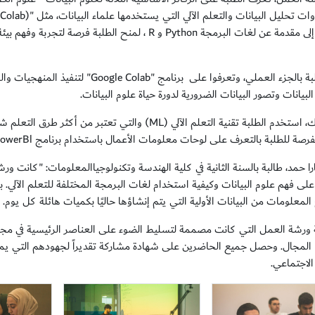
بالإضافة إلى مقدمة عن لغات البرمجة Python و R ، لمنح 
بيانات وتصور البيانات الضرورية لدورة حياة علوم البيانات.
أعقب ذلك، استخدم الطلبة تقنية التعلم الآلي (ML) والتي ت
لطلبة بالتعرف على لوحات معلومات الأعمال باستخدام برنامج PowerBl، لرؤية وفحص تجربة المستخدم النهائي بشكل توضيحي.
ا حمد، طالبة بالسنة الثانية في كلية الهندسة وتكنولوجياالمعلومات: "كانت ور
على فهم علوم البيانات وكيفية استخدام لغات البرمجة المختلفة للتعلم الآلي.
لمعلومات من البيانات الأولية التي يتم إنشاؤها حاليًا بكميات هائلة كل يوم. 
ة ورشة العمل التي كانت مصممة لتسليط الضوء على العناصر الرئيسية في مجا
المجال. وحصل جميع الحاضرين على شهادة مشاركة تقديراً لجهودهم التي يمك
الاجتماعي.