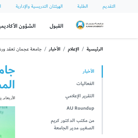
التقديم
الطلبة
الهيئتان التدريسية والإدارية
ا
Ajman University
القبول
الشؤون الأكاديمي
الرئيسية
الإعلام
الأخبار
جامعة عجمان تعقد ورش
جام
الأخبار
الم
الفعاليات
التقرير الإعلامي
الأربعاء, يناير 11
AU Roundup
من مكتب الدكتور كريم
الصغير، مدير الجامعة