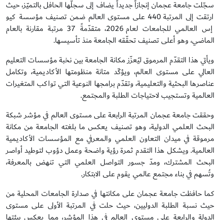
سجّلت جامعة عجمان إنجازاً جديداً يضاف إلى سجلّها الحافل بالتميّز، حيث
ارتقت إلى المرتبة 440 على مستوى العالم ضمن تصنيف مؤسسة كيو
إس العالمي للجامعات لعام 2026، متقدّمةً 37 مرتبة مقارنة بالعام
الماضي، وهو أعلى تصنيف تحقّقه الجامعة منذ تأسيسها.
ويأتي هذا التقدّم المرموق ليُعزّز مكانة الجامعة بين نخبة مؤسسات التعليم
العالي على مستوى العالم، ويؤكّد متانة منظومتها الأكاديمية، وتكامل
عناصرها البحثية والتعليمية، وتقدّم برامجها النوعية التي تواكب المتغيرات
العالمية وتستجيب لاحتياجات الطلبة والمجتمع.
وحققت جامعة عجمان المرتبة الرابعة على مستوى العالم في مؤشر شبكة
البحث العلمي الدولية، وهو تصنيف يعكس ما بلغته الجامعة من مكانة
مرموقة في ميدان التعاون العلمي والمعرفي مع المؤسسات الأكاديمية
العالمية. ويشكل هذا التقدم ثمرة رؤية واضحة وعمل دؤوب لتوطيد أواصر
البحث المشترك، ومدّ جسور التواصل العلمي التي تنهض بالمعرفة،
وتُسهم في بناء مجتمع عالمي يقوم على الابتكار.
كما حافظت جامعة عجمان على مكانتها في صدارة الجامعات المحلية من
حيث نسبة الطلبة الدوليين، حيث حلت في المرتبة الأولى على مستوى
الدولة والرابعة على مستوى العالم في هذا المؤشر، مما يعكس بيئتها