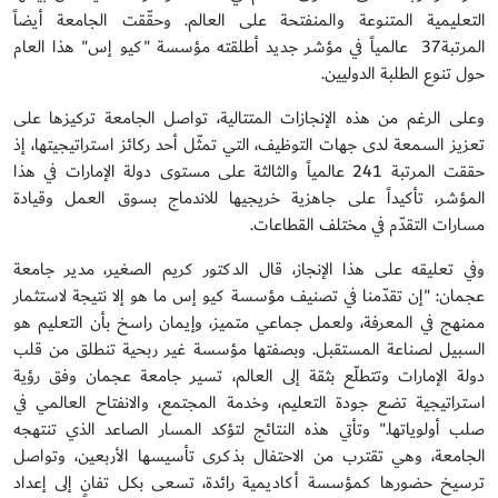
التعليمية المتنوعة والمنفتحة على العالم. وحقّقت الجامعة أيضاً
المرتبة37 عالمياً في مؤشر جديد أطلقته مؤسسة "كيو إس" هذا العام
حول تنوع الطلبة الدوليين.
وعلى الرغم من هذه الإنجازات المتتالية، تواصل الجامعة تركيزها على
تعزيز السمعة لدى جهات التوظيف، التي تمثّل أحد ركائز استراتيجيتها، إذ
حققت المرتبة 241 عالمياً والثالثة على مستوى دولة الإمارات في هذا
المؤشر، تأكيداً على جاهزية خريجيها للاندماج بسوق العمل وقيادة
مسارات التقدّم في مختلف القطاعات.
وفي تعليقه على هذا الإنجاز، قال الدكتور كريم الصغير، مدير جامعة
عجمان: "إن تقدّمنا في تصنيف مؤسسة كيو إس ما هو إلا نتيجة لاستثمار
ممنهج في المعرفة، ولعمل جماعي متميز، وإيمان راسخ بأن التعليم هو
السبيل لصناعة المستقبل. وبصفتها مؤسسة غير ربحية تنطلق من قلب
دولة الإمارات وتتطلّع بثقة إلى العالم، تسير جامعة عجمان وفق رؤية
استراتيجية تضع جودة التعليم، وخدمة المجتمع، والانفتاح العالمي في
صلب أولوياتها." وتأتي هذه النتائج لتؤكد المسار الصاعد الذي تنتهجه
الجامعة، وهي تقترب من الاحتفال بذكرى تأسيسها الأربعين، وتواصل
ترسيخ حضورها كمؤسسة أكاديمية رائدة، تسعى بكل تفانٍ إلى إعداد