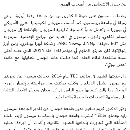
عن حقوق الأشخاص من أصحاب الهمم.
وحصلت ميسون على درجة البكالوريوس من جامعة ولاية أريزونا، وهي
زميلة في جامعة برينستون. كما أسست مهرجان الكوميديا العربي الأمريكي
في نيويورك، وتعمل حالياً كمنتجة تنفيذية للمهرجان، بالإضافة إلى مهرجان
مسلم فكاهي. وظهرت ميسون في العديد من البرامج الإعلامية المرموقة
مثل "60 دقيقة"، وCNN، وABC News، وشبكة أوبرا وينفري. ومن أبرز
إنجازاتها، كان حديثها الملهم في مؤتمر TED عام 2014، الذي حصد أعلى
نسبة مشاهدة لذلك العام. كما دخلت عالم الجمال بتعاونها مع علامة
"هدى بيوتي".
وفي حديثها الشهير في مؤتمر TED عام 2014، تحدثت ميسون عن تجربتها
مع مرض الشلل الدماغي، وكيف تمكنت من مواجهته بالإصرار والروح
المرحة. وما زالت كلماتها تلهم الناس في كل مكان، وتحفز الأجيال الشابة
على مواجهة التحديات بالعزيمة والتعاطف.
وعبّر الدكتور كريم صغير، مدير جامعة عجمان، عن تقدير الجامعة لميسون
زايد وعملها قائلاً: " تتشرف جامعة عجمان باستضافة ميسون زايد، الفنانة
المتألقة التي تجاوزت بإبداعها الحدود الثقافية، وأكدت أن الإرادة الصلبة
تصنع المستحيل. إن التزامها الراسخ بقيم الشمولية وتمكين أصحاب