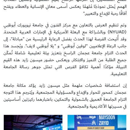
الهمم يُمثل نموذجًا مُلهمًا يعكس أسمى معاني الإنسانية والعطاء، ويفتح
آفاقًا رحبة للإبداع والتعبير."
وتم تنظيم العرض بالتعاون مع مركز الفنون في جامعة نيويورك أبوظبي
(NYUAD) وبالشراكة مع البعثة الأمريكية في الإمارات العربية المتحدة.
وقد أُتيحت الفرصة لهذا الحدث بفضل الرعاية الرئيسية من "مبادلة"، إلى
جانب الرعاة الإعلاميين "لوفين أبوظبي" و "يلا أبوظبي لايف". ويُجسد هذا
الحدث التزام جامعة عجمان الراسخ بتعزيز بيئة تعليمية شاملة تُمكّن
جميع الطلبة من التميز والابتكار. ويعكس حضور ميسون زايد هذه القيم
النبيلة، مؤكدًا أهمية تكافؤ الفرص التي تمثل جوهر رسالة الجامعة
التعليمية.
إن استضافة شخصيات ملهمة مثل ميسون زايد يؤكد مكانة جامعة
عجمان كمحورٍ للحوار والإبداع والمسؤولية المجتمعية. ويُترجم هذا التوجه
التزام الجامعة العميق بالشمولية والتمكين، باعتبارهما ركيزتين أساسيتين
في مسيرتها الأكاديمية والمجتمعية.