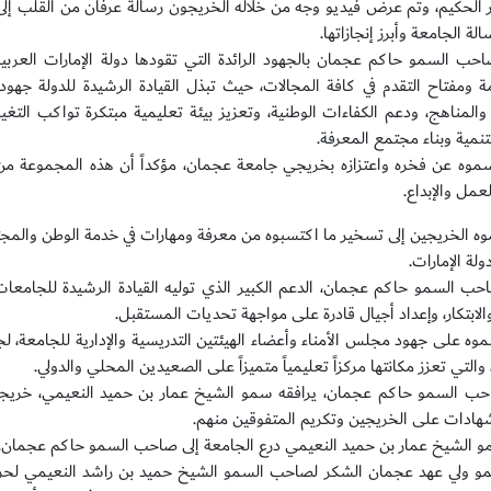
 الحكيم، وتم عرض فيديو وجه من خلاله الخريجون رسالة عرفان من القلب إل
ة الجامعة وأبرز إنجازاتها.
حب السمو حاكم عجمان بالجهود الرائدة التي تقودها دولة الإمارات العربية 
ة ومفتاح التقدم في كافة المجالات، حيث تبذل القيادة الرشيدة للدولة جهود
 والمناهج، ودعم الكفاءات الوطنية، وتعزيز بيئة تعليمية مبتكرة تواكب التغ
نمية وبناء مجتمع المعرفة.
وه عن فخره واعتزازه بخريجي جامعة عجمان، مؤكداً أن هذه المجموعة من 
عمل والإبداع.
ه الخريجين إلى تسخير ما اكتسبوه من معرفة ومهارات في خدمة الوطن والمجتم
ولة الإمارات.
ب السمو حاكم عجمان، الدعم الكبير الذي توليه القيادة الرشيدة للجامعا
الابتكار، وإعداد أجيال قادرة على مواجهة تحديات المستقبل.
وه على جهود مجلس الأمناء وأعضاء الهيئتين التدريسية والإدارية للجامعة، ل
والتي تعزز مكانتها مركزاً تعليمياً متميزاً على الصعيدين المحلي والدولي.
ب السمو حاكم عجمان، يرافقه سمو الشيخ عمار بن حميد النعيمي، خريجي ال
شهادات على الخريجين وتكريم المتفوقين منهم.
و الشيخ عمار بن حميد النعيمي درع الجامعة إلى صاحب السمو حاكم عجمان.
و ولي عهد عجمان الشكر لصاحب السمو الشيخ حميد بن راشد النعيمي ل