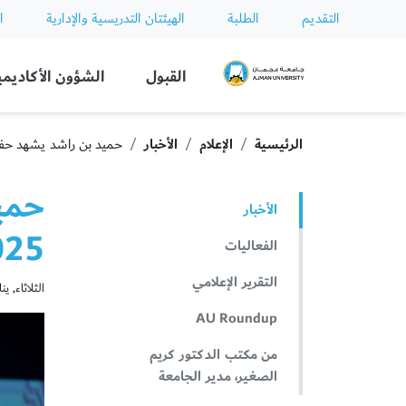
التقديم
الطلبة
الهيئتان التدريسية والإدارية
ا
Ajman University
القبول
الشؤون الأكاديمي
الرئيسية
الإعلام
الأخبار
حميد بن راشد يشهد حفل تخريج الفوج
حمي
الأخبار
2025 من طلبة ج
الفعاليات
التقرير الإعلامي
الثلاثاء, يناير 14,
AU Roundup
من مكتب الدكتور كريم
الصغير، مدير الجامعة