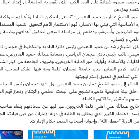
ن حضور سموه شهادة على الدور الكبير الذي تقوم به الجامعة في إعداد أجيال 
قدم ومزدهر.
و الشيخ عمار بن حميد النعيمي: “نسعى لتمكين شبابنا وتأهيلهم لمواكبة م
ة الأساسية التي نبني بها الإنسان، فهو الاستثمار الأهم لتحقيق التنمية المستدامة
ه الخريجين وأسرهم، ودعاهم إلى مواصلة السعي لتحقيق أهدافهم وخدمة وطن
علمي والإنساني.
ل الشيخ راشد بن حميد النعيمي رئيس دائرة البلدية والتخطيط في عجمان نا
عيمي، نائب رئيس نادي عجمان الرياضي وسعادة عبدالله حميد المزروعي، عضو
لكليات والأساتذة، وأولياء أمور الطلبة الخريجين، وضيوف الجامعة من كبار ال
دكتور كريم الصغير، مدير جامعة عجمان، كلمة وجه فيها الشكر لصاحب ا
التي تساهم في تحقيق إستراتيجيتها.
الشكر إلى سمو الشيخ عمار بن حميد النعيمي، ولي عهد عجمان، رئيس المجلس 
 خلق بيئة تعليمية متميزة تشجع على البحث العلمي والابتكار، وتعزز قيم ا
فسهم وتحقيق إمكاناتهم الكاملة.
خرّيج عبدالله علي أهلي كلمة الخريجين، عبر فيها عن سعادتهم بلقاء صاحب 
سد الاهتمام الكبير الذي يحظى به الطلبة في دولة الإمارات من قبل قيادتنا 
يس الدولة "حفظه الله"، وإخوانه أصحاب السمو حكام الإمارات.