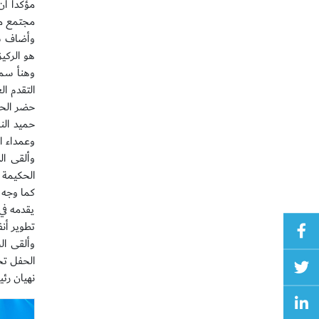
مؤكداً أ
مجتمع مت
وأضاف سم
هو الركيز
وهنأ سمو
التقدم ال
حضر الحف
حميد الن
وعمداء ا
وألقى ال
الحكيمة 
كما وجه 
يقدمه في
تطوير أن
وألقى ال
الحفل تج
نهيان رئ