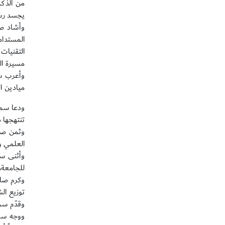
من الذكر
يجسد رسال
وأشاد صا
المستدام
التقنيات
مسيرة الت
وأعرب سم
ميادين ال
ودعا سمو
تنتهجها د
وثمن صاح
العلمي و
وأثنى سم
للجامعة، 
وكرم صاح
توزيع ال
وقدّم سم
ووجه سم