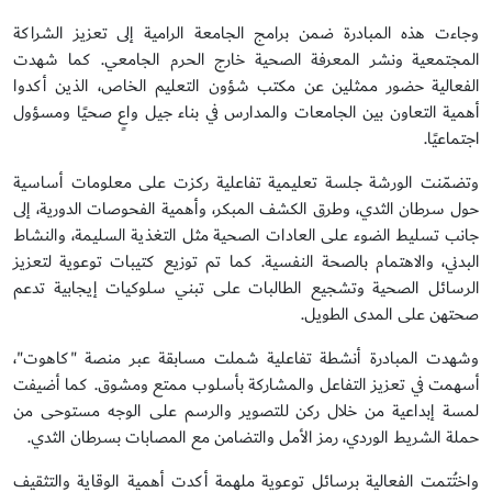
وجاءت هذه المبادرة ضمن برامج الجامعة الرامية إلى تعزيز الشراكة
المجتمعية ونشر المعرفة الصحية خارج الحرم الجامعي. كما شهدت
الفعالية حضور ممثلين عن مكتب شؤون التعليم الخاص، الذين أكدوا
أهمية التعاون بين الجامعات والمدارس في بناء جيل واعٍ صحيًا ومسؤول
اجتماعيًا.
وتضمّنت الورشة جلسة تعليمية تفاعلية ركزت على معلومات أساسية
حول سرطان الثدي، وطرق الكشف المبكر، وأهمية الفحوصات الدورية، إلى
جانب تسليط الضوء على العادات الصحية مثل التغذية السليمة، والنشاط
البدني، والاهتمام بالصحة النفسية. كما تم توزيع كتيبات توعوية لتعزيز
الرسائل الصحية وتشجيع الطالبات على تبني سلوكيات إيجابية تدعم
صحتهن على المدى الطويل.
وشهدت المبادرة أنشطة تفاعلية شملت مسابقة عبر منصة "كاهوت"،
أسهمت في تعزيز التفاعل والمشاركة بأسلوب ممتع ومشوق. كما أضيفت
لمسة إبداعية من خلال ركن للتصوير والرسم على الوجه مستوحى من
حملة الشريط الوردي، رمز الأمل والتضامن مع المصابات بسرطان الثدي.
واختُتمت الفعالية برسائل توعوية ملهمة أكدت أهمية الوقاية والتثقيف