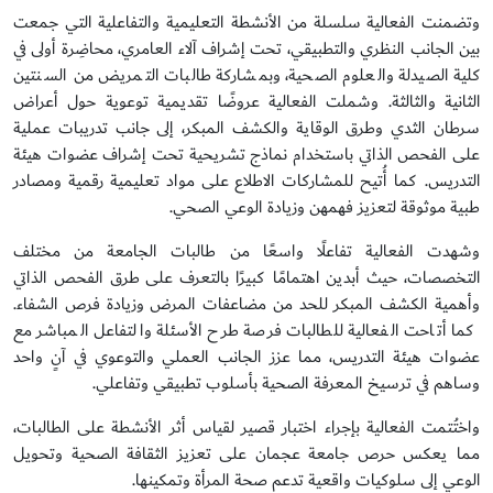
وتضمنت الفعالية سلسلة من الأنشطة التعليمية والتفاعلية التي جمعت
بين الجانب النظري والتطبيقي، تحت إشراف آلاء العامري، محاضِرة أولى في
كلية الصيدلة والعلوم الصحية، وبمشاركة طالبات التمريض من السنتين
الثانية والثالثة. وشملت الفعالية عروضًا تقديمية توعوية حول أعراض
سرطان الثدي وطرق الوقاية والكشف المبكر، إلى جانب تدريبات عملية
على الفحص الذاتي باستخدام نماذج تشريحية تحت إشراف عضوات هيئة
التدريس. كما أُتيح للمشاركات الاطلاع على مواد تعليمية رقمية ومصادر
طبية موثوقة لتعزيز فهمهن وزيادة الوعي الصحي.
وشهدت الفعالية تفاعلًا واسعًا من طالبات الجامعة من مختلف
التخصصات، حيث أبدين اهتمامًا كبيرًا بالتعرف على طرق الفحص الذاتي
وأهمية الكشف المبكر للحد من مضاعفات المرض وزيادة فرص الشفاء.
كما أتاحت الفعالية للطالبات فرصة طرح الأسئلة والتفاعل المباشر مع
عضوات هيئة التدريس، مما عزز الجانب العملي والتوعوي في آنٍ واحد
وساهم في ترسيخ المعرفة الصحية بأسلوب تطبيقي وتفاعلي.
واختُتمت الفعالية بإجراء اختبار قصير لقياس أثر الأنشطة على الطالبات،
مما يعكس حرص جامعة عجمان على تعزيز الثقافة الصحية وتحويل
الوعي إلى سلوكيات واقعية تدعم صحة المرأة وتمكينها.