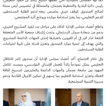
كما نوّه المجلس بالمبادرة التي أطلقها الشيخ راشد بن حميد النعيمي،
رئيس دائرة البلدية والتخطيط بعجمان، والمتمثلة في تخصيص أرض منحة
لصالح الصندوق كوقف خيري يخصص ريعه لدعم الطلبة المستحقين
للدعم التعليمي، بما يعزز استدامة موارده ويوسّع أثره المجتمعي.
واطلع أعضاء مجلس الإدارة كذلك على مراحل بدء تنفيذ المشروع الخيري،
بدعم من سعادة مروان الرستماني، وتحت إشراف جمعية الأسر المتعففة
التابعة لدار البر في أم القيوين، باعتبارها إحدى الجهات الداعمة للمشروع،
والذي يهدف إلى تنمية موارد الصندوق وتعزيز قدرته على تلبية احتياجات
الطلبة المستحقين.
وفي ختام الاجتماع، أكد أعضاء مجلس الإدارة أن صندوق ثامر للتكافل
التعليمي يمثل نموذجاً رائداً للعمل الإنساني المؤسسي، ويجسد تكامل
الجهود بين جامعة عجمان والجهات الداعمة والمتبرعين لترسيخ ثقافة
العطاء وتعزيز استدامة التعليم، بما يسهم في تمكين الأجيال القادمة ودعم
مسيرة التنمية المجتمعية.