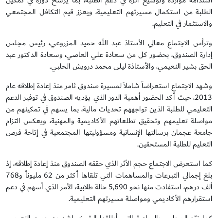
استدامة موارده وتوسيع أثره في دعم الطلبة، بما يرسخ دوره في تمكين
الطلبة من استكمال مسيرتهم التعليمية، ويعزز قيم التكافل المجتمعي
والاستثمار في التعليم.
وترأس الاجتماع معالي الأستاذ عبد الله حميد المزروعي، رئيس مجلس
إدارة الصندوق، بحضور كل من سعادة علي العاصي، وسعادة الدكتور عبد
الحق بشير النعيمي، والأستاذة ليلى محمد درويش الحلبي.
وشهد الاجتماع استعراضاً شاملاً لمسيرة صندوق ثامر منذ إعادة إطلاقه عام
2013، حيث أكد الحضور أهمية الدور الذي يؤديه الصندوق في توفير الدعم
التعليمي للطلبة الذين تواجههم تحديات مالية، بما يسهم في تمكينهم من
مواصلة تعليمهم وتحقيق تطلعاتهم الأكاديمية والمهنية، ويعكس التزام
جامعة عجمان برسالتها الإنسانية ومسؤوليتها المجتمعية في إتاحة فرص
التعليم للطلبة المستحقين.
كما استعرض الاجتماع حجم الأثر الذي حققه الصندوق منذ إعادة إطلاقه، إذ
بلغ إجمالي التبرعات والمساهمات التي تلقاها أكثر من 62 مليوناً و768
ألف درهم، استفادت منها نحو 5,690 حالة طلابية، الأمر الذي أسهم في دعم
استقرارهم الأكاديمي ومواصلة مسيرتهم التعليمية.