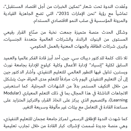
وعُقدت الندوة تحت شعار "تمكين الخبرات من أجل اقتصاد المستقبل"،
تماشياً مع رؤية "نحن الإمارات 2031"، التي تضع الجاهزية القيادية
والمرونة المؤسسية في صلب النمو الاقتصادي المستدام.
وشكّل الحدث منصة متميزة جمعت نخبة من صنّاع القرار رفيعي
المستوى من البنوك الرائدة، والشركات العالمية متعددة الجنسيات،
وكبرى شركات الطاقة، والجهات المعنية بالعمل الحكومي.
تلا ذلك كلمة للدكتور ديباك سي. جين، أحد أبرز قادة الفكر عالميا والعميد
السابق لكلية "إنسياد" لإدارة الأعمال وكلية كيلوج للإدارة بجامعة نورث
ويسترن، تناول فيها التطور العالمي للتعليم التنفيذي. وأشار الدكتور جين
إلى أن التعليم التنفيذي اليوم بات مرادفاً للتعلم مدى الحياة، حيث يتشكل
من خلال التكيف المستمر بدلاً من الشهادات المرحلية. كما استعرض
الاتجاهات الناشئة في هذا المجال، بما في ذلك التعلم المعياري (Modular
Learning)، والتصميم الذي يركز على اتخاذ القرار، والتركيز المتزايد على
مساعدة القادة في التعامل مع بيئات غير مألوفة وسريعة التغير.
كما شهدت الندوة الإطلاق الرسمي لـمركز جامعة عجمان للتعليم التنفيذي،
وهي منصة جديدة صُممت لإشراك كبار القادة من خلال تجارب تعليمية