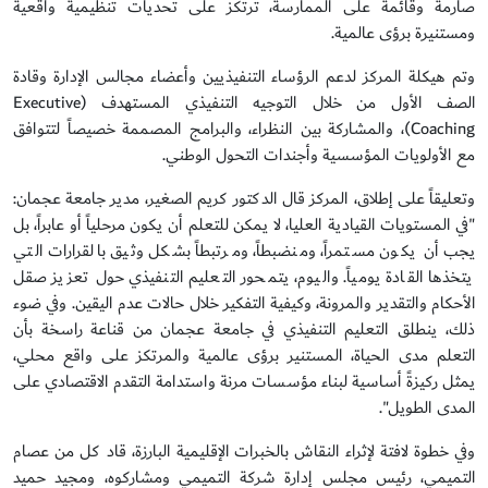
صارمة وقائمة على الممارسة، ترتكز على تحديات تنظيمية واقعية
ومستنيرة برؤى عالمية.
وتم هيكلة المركز لدعم الرؤساء التنفيذيين وأعضاء مجالس الإدارة وقادة
الصف الأول من خلال التوجيه التنفيذي المستهدف (Executive
Coaching)، والمشاركة بين النظراء، والبرامج المصممة خصيصاً لتتوافق
مع الأولويات المؤسسية وأجندات التحول الوطني.
وتعليقاً على إطلاق، المركز قال الدكتور كريم الصغير، مدير جامعة عجمان:
"في المستويات القيادية العليا، لا يمكن للتعلم أن يكون مرحلياً أو عابراً، بل
يجب أن يكون مستمراً، ومنضبطاً، ومرتبطاً بشكل وثيق بالقرارات التي
يتخذها القادة يومياً. واليوم، يتمحور التعليم التنفيذي حول تعزيز صقل
الأحكام والتقدير والمرونة، وكيفية التفكير خلال حالات عدم اليقين. وفي ضوء
ذلك، ينطلق التعليم التنفيذي في جامعة عجمان من قناعة راسخة بأن
التعلم مدى الحياة، المستنير برؤى عالمية والمرتكز على واقع محلي،
يمثل ركيزةً أساسية لبناء مؤسسات مرنة واستدامة التقدم الاقتصادي على
المدى الطويل".
وفي خطوة لافتة لإثراء النقاش بالخبرات الإقليمية البارزة، قاد كل من عصام
التميمي، رئيس مجلس إدارة شركة التميمي ومشاركوه، ومجيد حميد