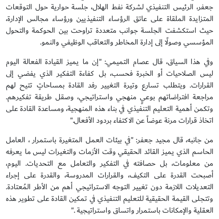
جعفر، الرئيس التنفيذي لشركة نفط الهلال، جلسة حوارية حول التوقعات
المتزايدة الملقاة على عاتق الرؤساء التنفيذيين ورؤساء مجالس الإدارة،
حيث استكشفت الجلسة جوانب متعددة تراوحت بين الحوكمة والتحول
المؤسسي وصولًا إلى إدارة المخاطر والتعاقب الوظيفي والنمو.
وفي هذا السياق، قال عصام التميمي: "إن ما يميز القيادة الفعالة اليوم
ليس الصلاحيات أو الخبرة فحسب، بل كفاءة التفكير الذي يفضي إلى
القرارات. ويتطلب تسارع وتيرة التغيير رفد القادة بمساحاتٍ تتيح لهم
مراجعة افتراضاتهم بوعيٍ منهجي واستراتيجي، وصقل طريقة تفكيرهم.
وتكمن أهمية التعليم التنفيذي في بناء هذه المنهجية، ومساعدة القادة على
اتخاذ قرارات مرنة عوضاً عن الاكتفاء بردود الأفعال."
من جانبه، قال مجيد جعفر: "في بيئات العمل المتغيرة باستمرار ، العامل
الحاسم الذي يميز القائد الحقيقي وقت الأزمات والتغيرات ليس ما يعرفه
من معلومات، بل حصافته في التفكير والتعامل مع التحديات. اليوم،
أصبحت القدرة على التكيف، والقرارات المدروسة، والقدرة على إجراء
التعديلات اللازمة دون تغيير التوجه الاستراتيجي أهم من الأطر المُعتادة.
وتتجلى القيمة الحقيقية للتعليم التنفيذي في تمكين القادة على تطوير هذه
العقلية والإمكانات باستمرار واتساق واستراتيجية ."