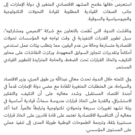
استعرض خلالها ملامح المشهد الاقتصادي المتغير في دولة الإمارات، إلى
جانب الصفات القيادية المطلوبة لقيادة التحولات التكنولوجية
والجيوسياسية والسوقية.
وناقشت الندوة، التي نُظمت بالتعاون مع شركة "التميمي ومشاركوه"،
سبل تطوير القدرات التنفيذية في وقت تواجه فيه المؤسسات تحولات
اقتصادية متسارعة وحالة من عدم اليقين، مما يتطلب بيئات عمل تستدعي
أحكاماً وتقديرات تتجاوز السوابق المعهودة. وركزت النقاشات على محاور
التكيف، واتخاذ القرارات تحت الضغط، والحاجة المتزايدة للتطوير القيادي
المستمر.
وفي كلمته خلال الندوة، تحدث معالي عبدالله بن طوق المري، وزير الاقتصاد
والسياحة، عن المتطلبات المتغيرة للقادة مع مضي دولة الإمارات قدماً في
أجندة اقتصاد المستقبل. وشدد معاليه على أن التكيف، والتفكير
الاستشرافي، والقدرة على اتخاذ قرارات مدروسة سماتٌ قيادية أساسية في
بيئة تشهد تغييرات سريعة وتحولاتٍ تكنولوجية وترابطاً عالمياً. كما أكد
معاليه أن التنافسية الاقتصادية تعتمد على قادة قادرين على اتخاذ قرارات
مستنيرة بثقة، وترجمة الطموحات الوطنية طويلة المدى إلى تنفيذ عملي
على المستوى المؤسسي.