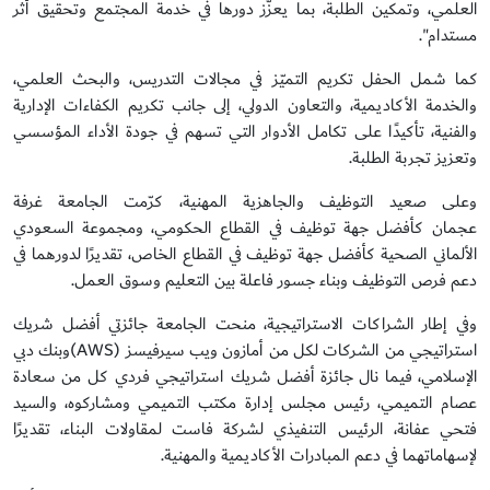
العلمي، وتمكين الطلبة، بما يعزّز دورها في خدمة المجتمع وتحقيق أثر
مستدام".
كما شمل الحفل تكريم التميّز في مجالات التدريس، والبحث العلمي،
والخدمة الأكاديمية، والتعاون الدولي، إلى جانب تكريم الكفاءات الإدارية
والفنية، تأكيدًا على تكامل الأدوار التي تسهم في جودة الأداء المؤسسي
وتعزيز تجربة الطلبة.
وعلى صعيد التوظيف والجاهزية المهنية، كرّمت الجامعة غرفة
عجمان كأفضل جهة توظيف في القطاع الحكومي، ومجموعة السعودي
الألماني الصحية كأفضل جهة توظيف في القطاع الخاص، تقديرًا لدورهما في
دعم فرص التوظيف وبناء جسور فاعلة بين التعليم وسوق العمل.
وفي إطار الشراكات الاستراتيجية، منحت الجامعة جائزتي أفضل شريك
استراتيجي من الشركات لكل من أمازون ويب سيرفيسز (AWS)وبنك دبي
الإسلامي، فيما نال جائزة أفضل شريك استراتيجي فردي كل من سعادة
عصام التميمي، رئيس مجلس إدارة مكتب التميمي ومشاركوه، والسيد
فتحي عفانة، الرئيس التنفيذي لشركة فاست لمقاولات البناء، تقديرًا
لإسهاماتهما في دعم المبادرات الأكاديمية والمهنية.