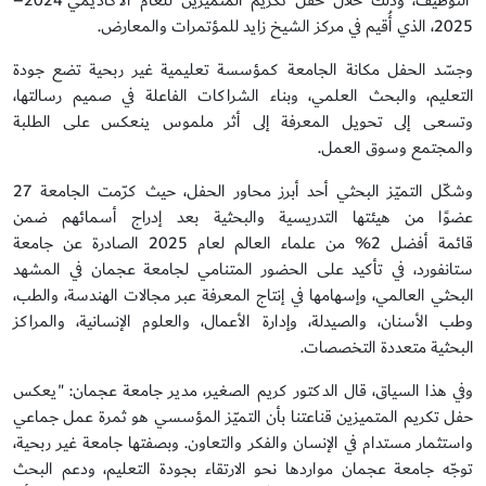
التوظيف، وذلك خلال حفل تكريم المتميزين للعام الأكاديمي 2024–
2025، الذي أُقيم في مركز الشيخ زايد للمؤتمرات والمعارض.
وجسّد الحفل مكانة الجامعة كمؤسسة تعليمية غير ربحية تضع جودة
التعليم، والبحث العلمي، وبناء الشراكات الفاعلة في صميم رسالتها،
وتسعى إلى تحويل المعرفة إلى أثر ملموس ينعكس على الطلبة
والمجتمع وسوق العمل.
وشكّل التميّز البحثي أحد أبرز محاور الحفل، حيث كرّمت الجامعة 27
عضوًا من هيئتها التدريسية والبحثية بعد إدراج أسمائهم ضمن
قائمة أفضل 2% من علماء العالم لعام 2025 الصادرة عن جامعة
ستانفورد، في تأكيد على الحضور المتنامي لجامعة عجمان في المشهد
البحثي العالمي، وإسهامها في إنتاج المعرفة عبر مجالات الهندسة، والطب،
وطب الأسنان، والصيدلة، وإدارة الأعمال، والعلوم الإنسانية، والمراكز
البحثية متعددة التخصصات.
وفي هذا السياق، قال الدكتور كريم الصغير، مدير جامعة عجمان: "يعكس
حفل تكريم المتميزين قناعتنا بأن التميّز المؤسسي هو ثمرة عمل جماعي
واستثمار مستدام في الإنسان والفكر والتعاون. وبصفتها جامعة غير ربحية،
توجّه جامعة عجمان مواردها نحو الارتقاء بجودة التعليم، ودعم البحث