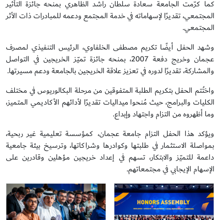
كما كرّمت الجامعة سعادة سلطان راشد الظاهري بمنحه جائزة التأثير
المجتمعي، تقديرًا لإسهاماته في خدمة المجتمع ودعمه للمبادرات ذات الأثر
المجتمعي.
وشهد الحفل أيضًا تكريم مصطفى الخلفاوي، الرئيس التنفيذي لمصرف
عجمان وخريج دفعة 2007، بمنحه جائزة تميّز الخريجين في التواصل
والمشاركة، تقديرًا لدوره في تعزيز علاقة الخريجين بالجامعة ودعم مسيرتها.
واختُتم الحفل بتكريم الطلبة المتفوقين من مرحلة البكالوريوس في مختلف
الكليات والبرامج، حيث مُنحوا ميداليات تقديرًا لأدائهم الأكاديمي المتميز،
وما أظهروه من التزام واجتهاد وإبداع.
ويؤكد هذا الحفل التزام جامعة عجمان، كمؤسسة تعليمية غير ربحية،
بمواصلة الاستثمار في طلبتها وكوادرها وشراكاتها، وترسيخ بيئة جامعية
داعمة للتميّز والابتكار، تسهم في إعداد خريجين مؤهلين وقادرين على
الإسهام الإيجابي في مجتمعاتهم.