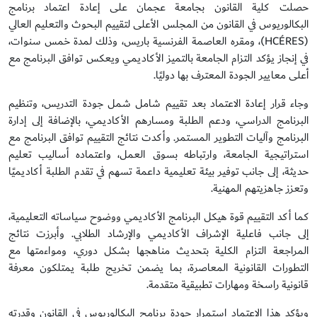
حصلت كلية القانون بجامعة عجمان على إعادة اعتماد برنامج
البكالوريوس في القانون من المجلس الأعلى لتقييم البحوث والتعليم العالي
(HCÉRES)، ومقره العاصمة الفرنسية باريس، وذلك لمدة خمس سنوات،
في إنجاز يؤكد التزام الجامعة بالتميز الأكاديمي ويعكس توافق البرنامج مع
أعلى معايير الجودة المعترف بها دوليًا.
وجاء قرار إعادة الاعتماد بعد تقييم شامل شمل جودة التدريس، وتنظيم
البرنامج الدراسي، ودعم الطلبة ومسارهم الأكاديمي، بالإضافة إلى إدارة
البرنامج وآليات التطوير المستمر. وأكدت نتائج التقييم توافق البرنامج مع
استراتيجية الجامعة، وارتباطه بسوق العمل، واعتماده أساليب تعليم
حديثة، إلى جانب توفير بيئة تعليمية داعمة تسهم في تقدم الطلبة أكاديميًا
وتعزز جاهزيتهم المهنية.
كما أكد التقييم قوة هيكل البرنامج الأكاديمي ووضوح سياساته التعليمية،
إلى جانب فاعلية الإشراف الأكاديمي والإرشاد الطلابي. وأبرزت نتائج
المراجعة التزام الكلية بتحديث مناهجها بشكل دوري، ومواءمتها مع
التطورات القانونية المعاصرة، بما يضمن تخريج طلبة يمتلكون معرفة
قانونية راسخة ومهارات تطبيقية متقدمة.
ويؤكد هذا الاعتماد استمرار جودة برنامج البكالوريوس في القانون وقدرته