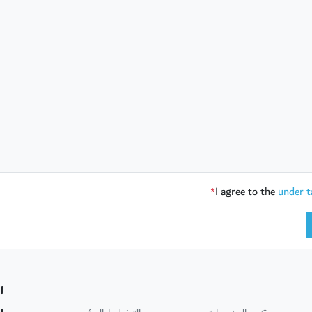
I agree to the
under t
*
ا