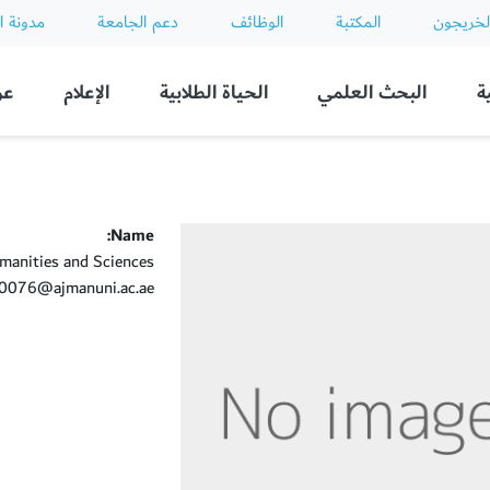
لخريجون
المكتبة
الوظائف
دعم الجامعة
مدونة ا
ة
البحث العلمي
الحياة الطلابية
الإعلام
عن
Name:
manities and Sciences
076@ajmanuni.ac.ae