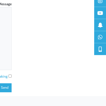
Message
aking
Send