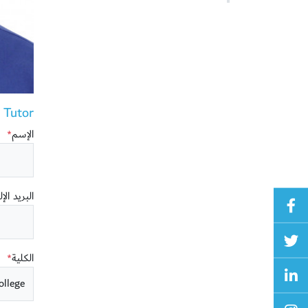
utor ()
الإسم
*
البريد الإ
الكلية
*