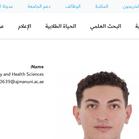
لخريجون
المكتبة
الوظائف
دعم الجامعة
مدونة ا
ة
البحث العلمي
الحياة الطلابية
الإعلام
عن
Name:
y and Health Sciences
639@ajmanuni.ac.ae