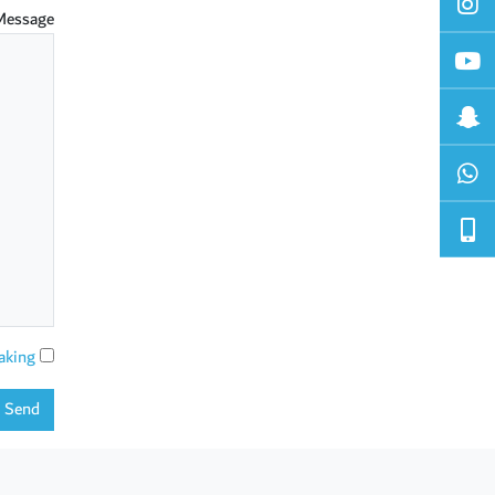
Message
aking
Send