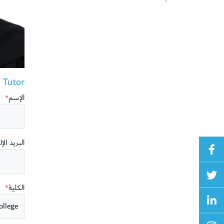
utor ()
الإسم
*
البريد الإ
الكلية
*