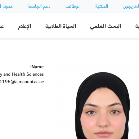
لخريجون
المكتبة
الوظائف
دعم الجامعة
مدونة ا
ة
البحث العلمي
الحياة الطلابية
الإعلام
عن
Name:
y and Health Sciences
196@ajmanuni.ac.ae