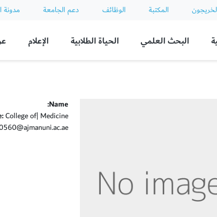
لخريجون
المكتبة
الوظائف
دعم الجامعة
مدونة ا
ة
البحث العلمي
الحياة الطلابية
الإعلام
عن
Name:
e:
College of| Medicine
560@ajmanuni.ac.ae