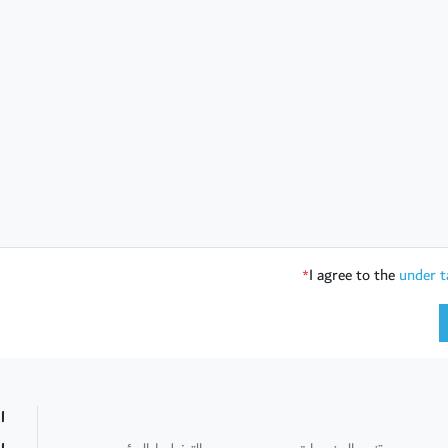
I agree to the
under t
*
ا