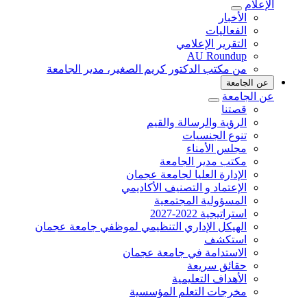
الإعلام
الأخبار
الفعاليات
التقرير الإعلامي
AU Roundup
من مكتب الدكتور كريم الصغير، مدير الجامعة
عن الجامعة
عن الجامعة
قصتنا
الرؤية والرسالة والقيم
تنوع الجنسيات
مجلس الأمناء
مكتب مدير الجامعة
الإدارة العليا لجامعة عجمان
الإعتماد و التصنيف الأكاديمي
المسؤولية المجتمعية
استراتيجية 2022-2027
الهيكل الإداري التنظيمي لموظفي جامعة عجمان
استكشف
الاستدامة في جامعة عجمان
حقائق سريعة
الأهداف التعليمية
مخرجات التعلم المؤسسية