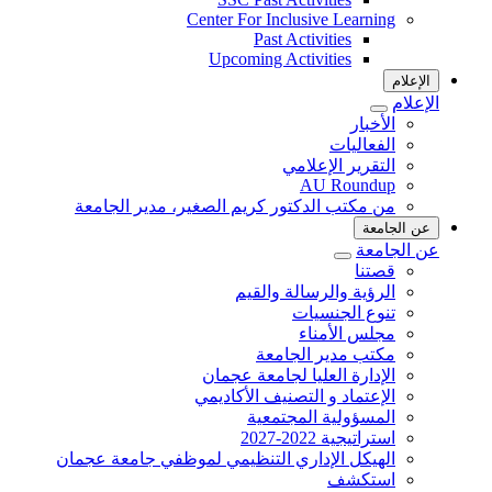
Center For Inclusive Learning
Past Activities
Upcoming Activities
الإعلام
الإعلام
الأخبار
الفعاليات
التقرير الإعلامي
AU Roundup
من مكتب الدكتور كريم الصغير، مدير الجامعة
عن الجامعة
عن الجامعة
قصتنا
الرؤية والرسالة والقيم
تنوع الجنسيات
مجلس الأمناء
مكتب مدير الجامعة
الإدارة العليا لجامعة عجمان
الإعتماد و التصنيف الأكاديمي
المسؤولية المجتمعية
استراتيجية 2022-2027
الهيكل الإداري التنظيمي لموظفي جامعة عجمان
استكشف