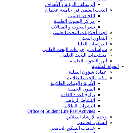
الرسالة ، الرؤية و الأهداف
البحث العلمي في جامعة عجمان
اللجان العلمية
مراكز البحوث العلمية
نشر البحوث و المقالات
لجنة أخلاقيات البحث العلمي
التعاون البحثي
الدراسات العليا
سياسات و إجراءات البحث العلمي
مستجدات البحث العلمي
أبرز البحوث العلمية
الحياة الطلابية
عمادة شؤون الطلبة
مكتب الحياة الطلابية
الأندية والهيئات الطلابية
الفنون الجميلة
برامج إعداد القادة
النشاط الرياضي
النشرات الطلابية
Office of Student Life Past Activites
وحدة الإرشاد الطلابي
السكن الجامعي
خدمات السكن الجامعي