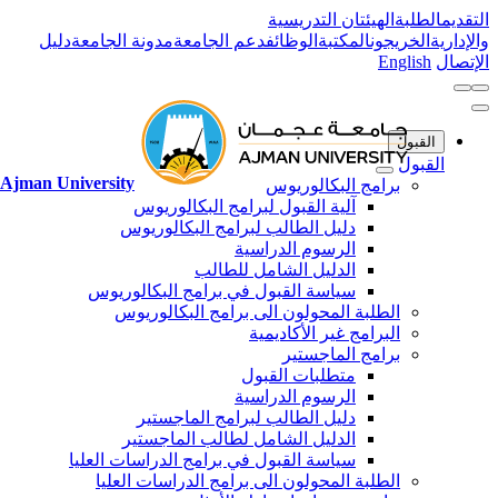
التقديم
الطلبة
الهيئتان التدريسية
والإدارية
الخريجون
المكتبة
الوظائف
دعم الجامعة
مدونة الجامعة
دليل
الإتصال
English
القبول
القبول
Ajman University
برامج البكالوريوس
آلية القبول لبرامج البكالوريوس
دليل الطالب لبرامج البكالوريوس
الرسوم الدراسية
الدليل الشامل للطالب
سياسة القبول في برامج البكالوريوس
الطلبة المحولون الى برامج البكالوريوس
البرامج غير الأكاديمية
برامج الماجستير
متطلبات القبول
الرسوم الدراسية
دليل الطالب لبرامج الماجستير
الدليل الشامل لطالب الماجستير
سياسة القبول في برامج الدراسات العليا
الطلبة المحولون الى برامج الدراسات العليا