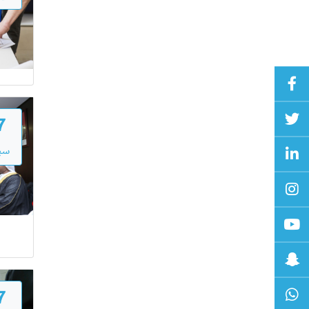
7
سبت
7