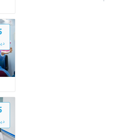
5
دي
5
دي