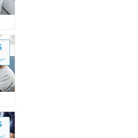
5
دي
5
دي