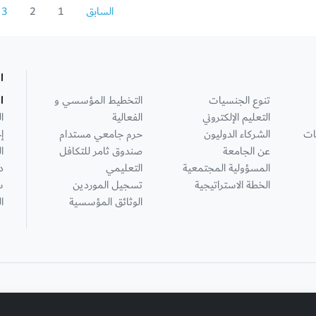
السابق
1
2
3
ا
تنوع الجنسيات
التخطيط المؤسسي و
ا
التعليم الإلكتروني
الفعالية
ا
ات
الشركاء الدوليون
حرم جامعي مستدام
إ
عن الجامعة
صندوق ثامر للتكافل
ا
المسؤولية المجتمعية
التعليمي
د
الخطة الاستراتيجية
تسجيل الموردين
س
الوثائق المؤسسية
ا