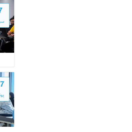
7
سبت
7
يون