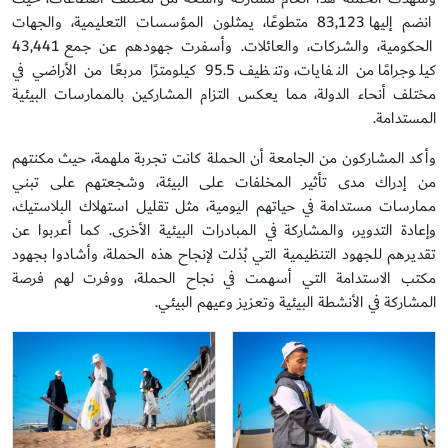
انضم إليها 83,123 متطوعًا، يمثلون المؤسسات التعليمية، والجهات
الحكومية، والشركات، والعائلات. وأسفرت جهودهم عن جمع 43,441
كيلوجرامًا من النفايات، وتنظيف 95.5 كيلومترًا مربعًا من الأراضي في
مختلف أنحاء الدولة، مما يعكس التزام المشاركين بالممارسات البيئية
المستدامة
.
وأكد المشاركون من الجامعة أن الحملة كانت تجربة ملهمة، حيث مكنتهم
من إدراك مدى تأثير المخلفات على البيئة، وشجعتهم على تبني
ممارسات مستدامة في حياتهم اليومية، مثل تقليل استهلاك البلاستيك،
وإعادة التدوير، والمشاركة في المبادرات البيئية الأخرى. كما أعربوا عن
تقديرهم للجهود التنظيمية التي بُذلت لإنجاح هذه الحملة، وأشادوا
بجهود
مكتب الاستدامة
التي أسهمت في نجاح الحملة،
ووفرت لهم فرصة
المشاركة
في
الأنشطة البيئية وتعزيز وعيهم البيئي
.