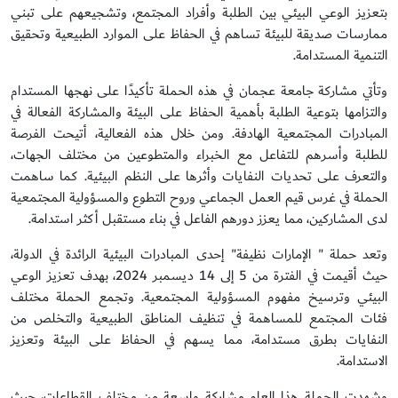
بتعزيز الوعي البيئي بين الطلبة وأفراد المجتمع، وتشجيعهم على تبني
ممارسات صديقة للبيئة تساهم في الحفاظ على الموارد الطبيعية وتحقيق
التنمية المستدامة
.
و
تأتي مشاركة جامعة عجمان في هذه الحملة تأكيدًا على نهجها المستدام
والتزامها بتوعية الطلبة بأهمية الحفاظ على البيئة والمشاركة الفعالة في
المبادرات المجتمعية الهادفة. ومن خلال هذه الفعالية، أتيحت الفرصة
للطلبة وأسرهم للتفاعل مع الخبراء والمتطوعين من مختلف الجهات،
والتعرف على تحديات النفايات وأثرها على النظم البيئية. كما ساهمت
الحملة في غرس قيم العمل الجماعي وروح التطوع والمسؤولية المجتمعية
لدى المشاركين،
م
ما يعزز دورهم الفاعل في بناء مستقبل أكثر استدامة
.
وتعد حملة "
الإمارات نظيفة
" إحدى المبادرات البيئية الرائدة في الدولة،
حيث أقيمت في الفترة من 5 إلى 14 ديسمبر 2024، بهدف تعزيز الوعي
البيئي وترسيخ مفهوم المسؤولية المجتمعية. وتجمع الحملة مختلف
فئات المجتمع للمساهمة في تنظيف المناطق الطبيعية والتخلص من
النفايات بطرق مستدامة، مما يسهم في الحفاظ على البيئة وتعزيز
الاستدامة
.
وشهدت الحملة هذا العام مشاركة واسعة من مختلف القطاعات، حيث