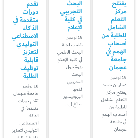
يفتتح
البحث
تقدم
مركز
التجريبي
دورات
التعلم
في كلية
متقدمة في
الشامل
الإعلام
الذكاء
للطلبة من
الاصطناعي
19 نوفمبر
أصحاب
التوليدي
نظمت لجنة
الهمم في
لتعزيز
البحث العلمي
جامعة
قابلية
في كلية الإعلام
عجمان
توظيف
ندوة حول
الطلبة
البحث
19 نوفمبر
التجريبي
عمار بن حميد
18 نوفمبر
قدمها
يفتتح مركز
جامعة عجمان
البروفيسور
التعلم الشامل
تقدم دورات
سانغ لي،…
للطلبة من
متقدمة في
أصحاب الهمم
الذكاء
في جامعة
الاصطناعي
عجمان
التوليدي لتعزيز
قابلية توظيف