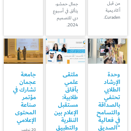
من قبل
جمال حمشو،
أكاديمية
يتألق في أسبوع
Curaden.
دبي للتصميم
2024.
وحدة
ملتقى
جامعة
الإرشاد
علمي
عجمان
الطلابي
بآفاق
تشارك في
تحتفي
طلابية:
مؤتمر
بالصداقة
مستقبل
صناعة
والتسامح
الإعلام بين
المحتوى
في فعالية
النظرية
الإعلامي
"الصديق
والتطبيق
20 نوفمبر