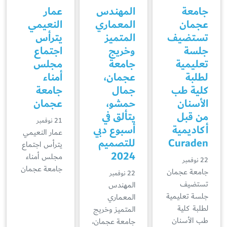
جامعة
المهندس
عمار
عجمان
المعماري
النعيمي
تستضيف
المتميز
يترأس
جلسة
وخريج
اجتماع
تعليمية
جامعة
مجلس
لطلبة
عجمان،
أمناء
كلية طب
جمال
جامعة
الأسنان
حمشو،
عجمان
من قبل
يتألق في
21 نوفمبر
أكاديمية
أسبوع دبي
عمار النعيمي
Curaden
للتصميم
يترأس اجتماع
2024
مجلس أمناء
22 نوفمبر
جامعة عجمان
جامعة عجمان
22 نوفمبر
تستضيف
المهندس
جلسة تعليمية
المعماري
لطلبة كلية
المتميز وخريج
طب الأسنان
جامعة عجمان،