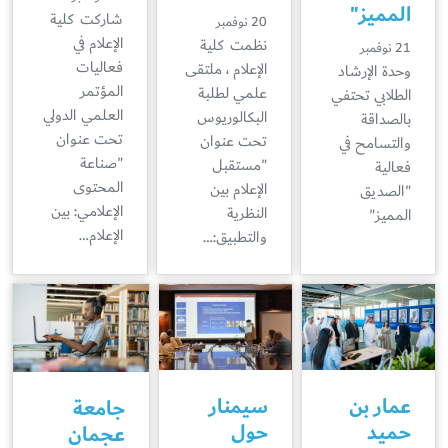
المميز"
شاركت كلية
20 نوفمبر
الإعلام في
نظمت كلية
21 نوفمبر
فعاليات
الإعلام ، ملتقى
وحدة الإرشاد
المؤتمر
علمي لطلبة
الطلابي تحتفي
العلمي الدولي
البكالوريوس
بالصداقة
تحت عنوان
تحت عنوان
والتسامح في
"صناعة
"مستقبل
فعالية
المحتوى
الإعلام بين
"الصديق
الإعلامي: بين
النظرية
المميز"
الإعلام…
والتطبيق:…
عمار بن
سيمنار
جامعة
حميد
حول
عجمان