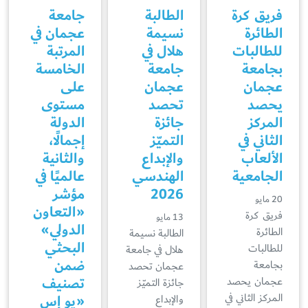
فريق كرة
الطالبة
جامعة
الطائرة
نسيمة
عجمان في
للطالبات
هلال في
المرتبة
بجامعة
جامعة
الخامسة
عجمان
عجمان
على
يحصد
تحصد
مستوى
المركز
جائزة
الدولة
الثاني في
التميّز
إجمالًا،
الألعاب
والإبداع
والثانية
الجامعية
الهندسي
عالميًا في
2026
مؤشر
20 مايو
«التعاون
فريق كرة
13 مايو
الدولي»
الطائرة
الطالبة نسيمة
البحثي
للطالبات
هلال في جامعة
ضمن
بجامعة
عجمان تحصد
تصنيف
عجمان يحصد
جائزة التميّز
المركز الثاني في
«يو إس
والإبداع