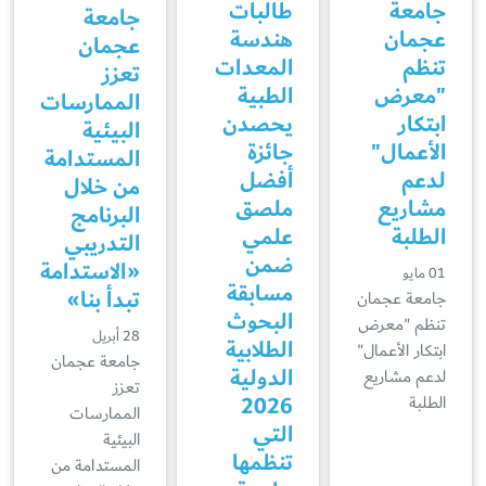
جامعة
طالبات
جامعة
عجمان
هندسة
عجمان
تنظم
المعدات
تعزز
"معرض
الطبية
الممارسات
ابتكار
يحصدن
البيئية
الأعمال"
جائزة
المستدامة
لدعم
أفضل
من خلال
مشاريع
ملصق
البرنامج
الطلبة
علمي
التدريبي
ضمن
«الاستدامة
01 مايو
مسابقة
تبدأ بنا»
جامعة عجمان
البحوث
تنظم "معرض
28 أبريل
الطلابية
ابتكار الأعمال"
جامعة عجمان
الدولية
لدعم مشاريع
تعزز
2026
الطلبة
الممارسات
التي
البيئية
تنظمها
المستدامة من