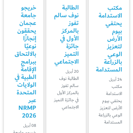
الطالبة
خريجو
مكتب
نوف سالم
جامعة
الاستدامة
تفوز
عجمان
يحتفي
بالمركز
يحققون
بيوم
الأول في
إنجازًا
الأرض
جائزة
نوعيًا
لتعزيز
التميز
بالالتحاق
الوعي
الاجتماعي
ببرامج
بالزراعة
الإقامة
المستدامة
20 أبريل
الطبية في
الطالبة نوف
24 أبريل
الولايات
سالم تفوز
مكتب
المتحدة
بالمركز الأول
الاستدامة
عبر
في جائزة التميز
يحتفي بيوم
NRMP
الاجتماعي
الأرض لتعزيز
2026
الوعي بالزراعة
المستدامة
08 أبريل
خريجو جامعة