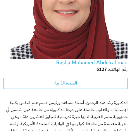
Rasha Mohamed Abdelrahman
رقم الهاتف:
6127
السيرة الذاتية
الدكتورة رشا عبد الرحمن، أستاذ مساعد ورئيس قسم علم النفس بكلية
الإنسانيات والعلوم، حاصلة على درجة الدكتوراه من جامعة عين شمس في
جمهورية مصر العربية. لديها خبرة تدريسية تتجاوز العشرين عامًا، وهي
مدربة معتمدة من جامعة كولومبيا في الولايات المتحدة الأمريكية. وتمتد
خبرتها في مجال الإرشاد النفسي لأكثر من خمسة وعشرين عامًا. وشغلت