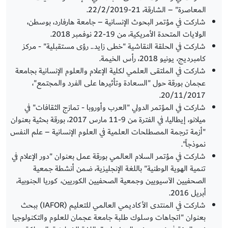
المعاصرة" – الشارقة، 21-22/2/2019.
شاركت في مؤتمر البحوث الإنسانية – جامعة هارفارد، بوسطن،
الولايات المتحدة الأمريكية، من 19-22 نوفمبر 2018.
شاركت في الحلقة النقاشية "خطى زايد.. رؤى مستقبلية" - مركز
كامبرديج، يونيو 2018، رأس الخيمة.
شاركت في الملتقى العلمي لكلية الإعلام والعلوم الإنسانية بجامعة
عجمان بورقة حول "السعادة وتأثيرها على الفرد والمجتمع"،
20/11/2017.
شاركت في المؤتمر الدولي "العرب وأوروبا - تمازج الثقافات" في
ميلانو، إيطاليا، في الفترة من 9-11 مارس 2017، بورقة بحثية بعنوان
"أزمة ترجمة المصطلحات العلمية في العلوم الإنسانية – علم النفس
نموذجاً".
شاركت في مؤتمر السلام العالمي بورقة عمل بعنوان "دور الإعلام في
تنمية الهوية الوطنية" باللغة الإنجليزية، ضمن أنشطة جمعية
الصحفيين الآسيويين وجمعية الصحفيين الكوريين، كوريا الجنوبية،
أبريل 2016.
شاركت في المنتدى الأكاديمي العالمي للتعليم (IAFOR) ببحث
بعنوان "اتجاهات وسلوك طلبة جامعة عجمان للعلوم والتكنولوجيا