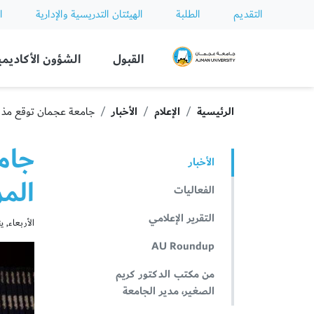
التقديم
الطلبة
الهيئتان التدريسية والإدارية
ا
Ajman University
القبول
الشؤون الأكاديمي
الرئيسية
الإعلام
الأخبار
جامعة عجمان توقع مذكر
جام
الأخبار
الم
الفعاليات
التقرير الإعلامي
الأربعاء, يناير 15
AU Roundup
من مكتب الدكتور كريم
الصغير، مدير الجامعة