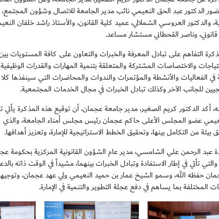
حضور الدكتور عبد الحق النعيمي نائب مدير الجامعة للاتصال وشؤون المجتمع، و
ة، والدكتور العروسي الشملالي، عميد كلية القانون، والأستاذ راشد خلفان النع
انوني، وناصر القحطاني مستشار مساعد.
رة التفاهم على تبادل المعرفة والخبرات والتعاون على كافة المستويات بين ا
احتياجات والاختصاصات المشتركة والمتعلقة بتنمية المهارات والقدرات الوظيفية
 في الفعاليات والأنشطة والمؤتمرات والندوات والمحاضرات التي سينفذها كلا 
يجيين للجانب الآخر وكذلك تبادل الخبرات في مجال الخدمات المجتمعية.
ه، أكد الدكتور كريم الصغير، مدير جامعة عجمان، أن توقيع هذه المذكرة يأتي 
عيمي عضو المجلس الأعلى حاكم عجمان رئيس مجلس أمناء الجامعة، والذي يد
بيئة من التكامل بينها، وتحقيق الخطط الاستراتيجية للإمارة، وتعزيز أهدافها.
ة عبد الرحمن علي الشامسي، مدير عام الشؤون القانونية المركزية بحكومة عجما
 والتي تأتي في إطار الاستفادة وتبادل الخبرات بينهما، مشيداً في الوقت ذاته با
ان حفظه الله، وسمو الشيخ عمار بن حميد النعيمي ولي عهد عجمان، وتوجيهاتهم
 المختلفة بما يساهم في دفع عجلة التطوير والتنمية في الإمارة.