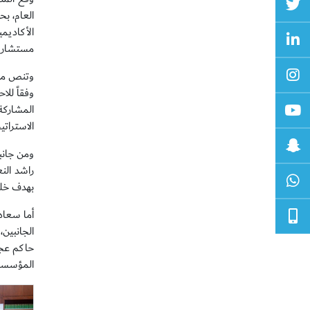
العام، ب
الأكاديمي
مستشار ق
وتنص مذك
وفقاً لل
المشاركة
الاسترات
ومن جانب
راشد الن
بهدف خلق 
أما سعاد
الجانبين،
حاكم عجم
المؤسسات