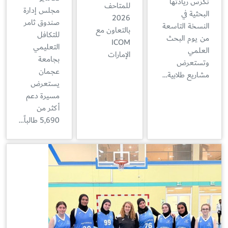
تكرّس ريادتها
للمتاحف
مجلس إدارة
البحثية في
2026
صندوق ثامر
النسخة التاسعة
بالتعاون مع
للتكافل
من يوم البحث
ICOM
التعليمي
العلمي
الإمارات
بجامعة
وتستعرض
عجمان
مشاريع طلابية…
يستعرض
مسيرة دعم
أكثر من
5,690 طالباً…