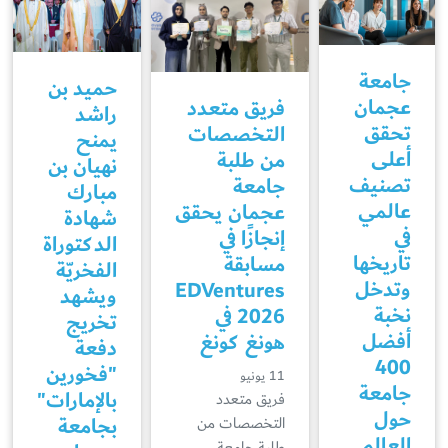
جامعة
حميد بن
عجمان
فريق متعدد
راشد
تحقق
التخصصات
يمنح
أعلى
من طلبة
نهيان بن
تصنيف
جامعة
مبارك
عالمي
عجمان يحقق
شهادة
في
إنجازًا في
الدكتوراة
تاريخها
مسابقة
الفخريّة
وتدخل
EDVentures
ويشهد
نخبة
2026 في
تخريج
أفضل
هونغ كونغ
دفعة
400
"فخورين
11 يونيو
جامعة
بالإمارات"
فريق متعدد
حول
بجامعة
التخصصات من
العالم
طلبة جامعة