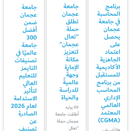
برنامج
جامعة
جامعة
المحاسبة
عجمان
عجمان
في جامعة
تطلق
ضمن
عجمان
حملة
أفضل
يحصل
"تعال
300
على
عجمان"
جامعة
اعتماد
لتعزيز
عالميًا في
الجاهزية
مكانة
تصنيفات
الأكاديمية
الإمارة
التايمز
للمستقبل
وجهةً
للتعليم
من برنامج
عالميةً
العالي
المحاسب
للدراسة
لتأثير
الإداري
والحياة
الاستدامة
العالمي
لعام 2026
09 يوليه
المعتمد
الصادرة
أطلقت جامعة
(CGMA)
عن
عجمان حملة
تصنيف
"تعال
04 أغسطس