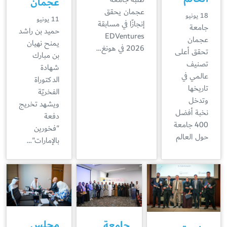
عجمان
عجمان يحقق
18 يونيو
11 يونيو
إنجازًا في مسابقة
جامعة
حميد بن راشد
EDVentures
عجمان
يمنح نهيان
2026 في هونغ…
تحقق أعلى
بن مبارك
تصنيف
شهادة
عالمي في
الدكتوراة
تاريخها
الفخريّة
وتدخل
ويشهد تخريج
نخبة أفضل
دفعة
400 جامعة
"فخورين
حول العالم
بالإمارات"…
مجلس
جامعة