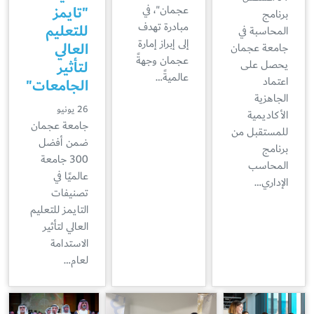
"تايمز
عجمان"، في
برنامج
مبادرة تهدف
للتعليم
المحاسبة في
إلى إبراز إمارة
العالي
جامعة عجمان
عجمان وجهةً
لتأثير
يحصل على
عالميةً…
اعتماد
الجامعات"
الجاهزية
26 يونيو
الأكاديمية
جامعة عجمان
للمستقبل من
ضمن أفضل
برنامج
300 جامعة
المحاسب
عالميًا في
الإداري…
تصنيفات
التايمز للتعليم
العالي لتأثير
الاستدامة
لعام…