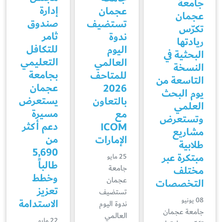
جامعة
إدارة
عجمان
عجمان
صندوق
تستضيف
تكرّس
ثامر
ندوة
ريادتها
للتكافل
اليوم
البحثية في
التعليمي
العالمي
النسخة
بجامعة
للمتاحف
التاسعة من
عجمان
2026
يوم البحث
يستعرض
بالتعاون
العلمي
مسيرة
مع
وتستعرض
دعم أكثر
ICOM
مشاريع
من
الإمارات
طلابية
5,690
مبتكرة عبر
25 مايو
طالباً
جامعة
مختلف
وخطط
عجمان
التخصصات
تعزيز
تستضيف
08 يونيو
الاستدامة
ندوة اليوم
جامعة عجمان
العالمي
22 مايو