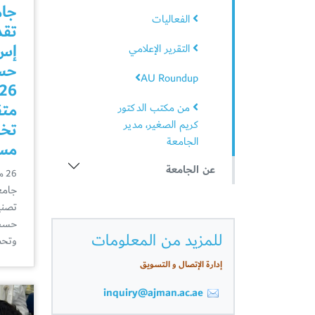
جام
الفعاليات
تقد
إس 
التقرير الإعلامي
حس
AU Roundup
متق
من مكتب الدكتور
كريم الصغير، مدير
تخ
الجامعة
مست
عن الجامعة
26 مارس
جامع
تصني
للمزيد من المعلومات
وتح
إدارة الإتصال و التسويق
inquiry@ajman.ac.ae