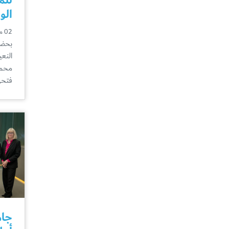
الو
02 مارس
بحضو
النع
محمد
فتح
جام