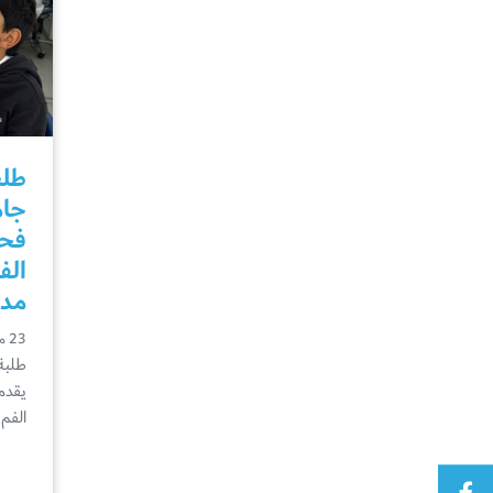
طلب
جام
فحو
الف
مدر
23 مارس
طلبة
يقدم
الفم