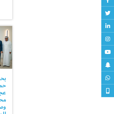
بحض
حمي
عجم
محم
وصن
للم