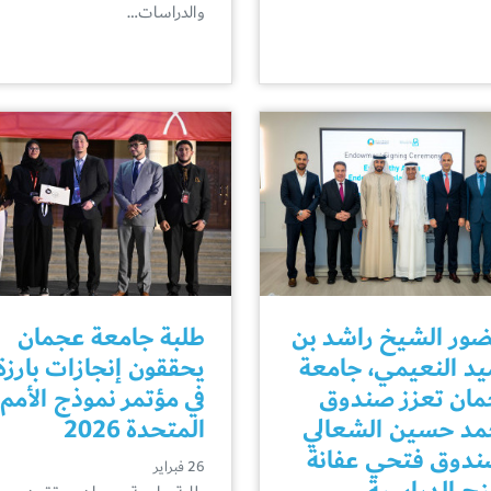
والدراسات…
ور الشيخ راشد بن
طلبة جامعة عجمان
د النعيمي، جامعة
يحققون إنجازات بارزة
ان تعزز صندوق
في مؤتمر نموذج الأمم
د حسين الشعالي
المتحدة 2026
دوق فتحي عفانة
26 فبراير
نح الدراسية