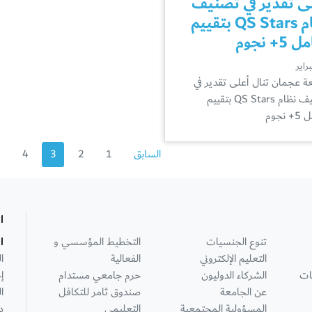
ى تقدير في تصنيف
نظام QS Stars بتقييم
5+ نجوم
ة عجمان تنال أعلى تقدير في
تصنيف نظام QS Stars بتقييم
نجوم
السابق
1
2
3
4
5
ا
تنوع الجنسيات
التخطيط المؤسسي و
ا
التعليم الإلكتروني
الفعالية
ا
ات
الشركاء الدوليون
حرم جامعي مستدام
إ
عن الجامعة
صندوق ثامر للتكافل
ا
المسؤولية المجتمعية
التعليمي
د