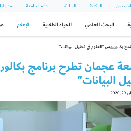
لخريجون
المكتبة
الوظائف
دعم الجامعة
مدونة ا
ة
البحث العلمي
الحياة الطلابية
الإعلام
عن
ج بكالوريوس "العلوم في تحليل البيانات"
عة عجمان تطرح برنامج بكالور
ل البيانات"
 2020