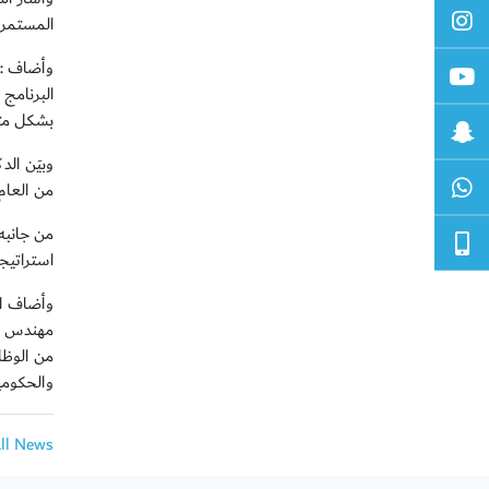
المستمر 
وأضاف :"
البرنامج
بشكل متخ
وبيَن الد
من العام الأكاديمي القادم 2020-021
استراتيج
وأضاف ال
مهندس ال
من الوظا
والحكومي
All News