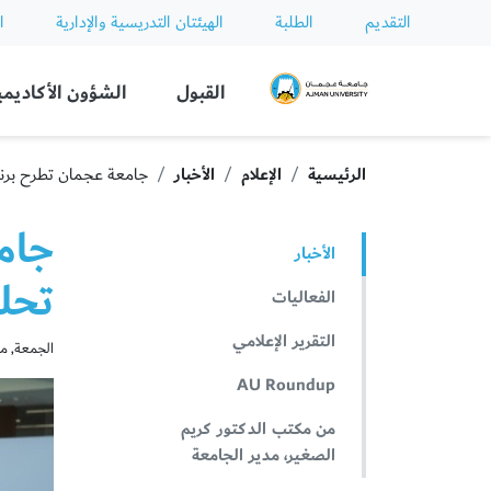
التقديم
الطلبة
الهيئتان التدريسية والإدارية
ا
Ajman University
القبول
الشؤون الأكاديمي
الرئيسية
الإعلام
الأخبار
جامعة عجمان تطرح برنام
جام
الأخبار
تحلي
الفعاليات
التقرير الإعلامي
الجمعة, مايو 29,
AU Roundup
من مكتب الدكتور كريم
الصغير، مدير الجامعة