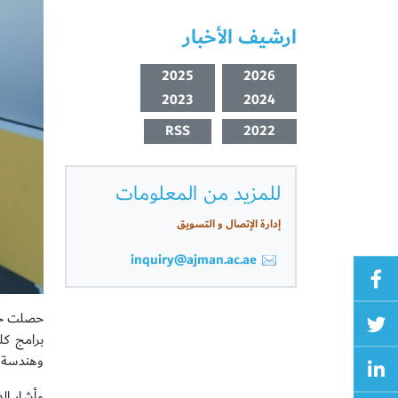
ارشيف الأخبار
2025
2026
2023
2024
RSS
2022
للمزيد من المعلومات
إدارة الإتصال و التسويق
inquiry@ajman.ac.ae
حصلت جام
برامج كل
وهندسة ا
وأشار ال