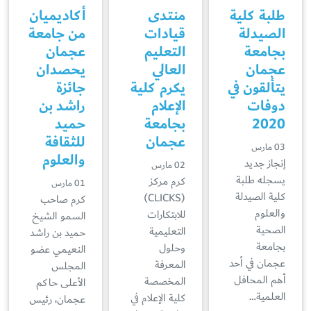
طلبة كلية
منتدى
أكاديميان
الصيدلة
قيادات
من جامعة
بجامعة
التعليم
عجمان
عجمان
العالي
يحصدان
يتألقون في
يكرم كلية
جائزة
دوفات
الإعلام
راشد بن
2020
بجامعة
حميد
عجمان
للثقافة
03 مارس
والعلوم
إنجاز جديد
02 مارس
يسجله طلبة
كرم مركز
01 مارس
كلية الصيدلة
(CLICKS)
كرم صاحب
والعلوم
للابتكارات
السمو الشيخ
الصحية
التعليمية
حميد بن راشد
بجامعة
وحلول
النعيمي عضو
عجمان في أحد
المعرفة
المجلس
أهم المحافل
المخصصة
الأعلى حاكم
العلمية…
كلية الإعلام في
عجمان، رئيس