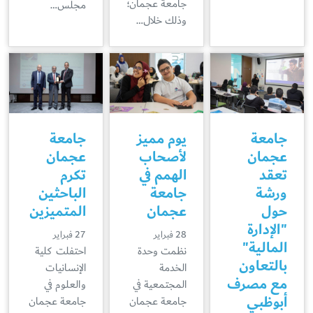
جامعة عجمان؛
مجلس…
وذلك خلال…
جامعة
يوم مميز
جامعة
عجمان
لأصحاب
عجمان
تعقد
الهمم في
تكرم
ورشة
جامعة
الباحثين
حول
عجمان
المتميزين
"الإدارة
28 فبراير
27 فبراير
المالية"
نظمت وحدة
احتفلت كلية
بالتعاون
الخدمة
الإنسانيات
مع مصرف
المجتمعية في
والعلوم في
أبوظبي
جامعة عجمان
جامعة عجمان