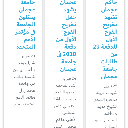
حاكم
عجمان
جامعة
عجمان
يشهد
عجمان
تشهد
حفل
يمثلون
تخريج
تخريج
الجامعة
الفوج
الفوج
في مؤتمر
الأول
الأول من
الأمم
للدفعة 29
دفعة
المتحدة
من
2020 في
23 فبراير
طالبات
جامعة
شارك وفد
جامعة
عجمان
يتألف من من
عجمان
خمسة طلاب
24 فبراير
من جامعة
أشاد صاحب
25 فبراير
عجمان في
السمو الشيخ
شهدت قرينة
مؤتمر الأمم
حميد بن راشد
صاحب السمو
المتحدة لعام…
النعيمي عضو
الشيخ حميد
المجلس
بن راشد
الأعلى حاكم
النعيمي عضو
عجمان رئيس
المجلس