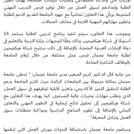
الإدراك الآلي والذكاء الاصطناعي وتقنيات البيانات الضخمة، بهدف تأهيل
الطلبة وإعدادهم لسوق العمل من خلال توفير فرص التدريب المهني
المتنوعة. ويأتي هذا التعاون تماشياً مع جهود الجامعة لتقديم الدعم للطلبة
وتطوير مهاراتهم المهنية اللازمة في مختلف المجالات.
وبموجب هذا التعاون، سيتم تنفيذ برنامج تدريبي للطلبة يستمر 16
أسبوعًا في شركة هيكفيجين، وذلك وفقًا لتوجيهات وزارة التربية والتعليم في
دولة الإمارات العربية المتحدة. بالإضافة إلى ذلك، ستتيح شركة هيكفيجين
لطلبة جامعة عجمان فرص عمل مختلفة، من خلال إعلام الجامعة
بالوظائف الشاغرة المتاحة.
من جانبه قال الدكتور كريم الصغير، مدير جامعة عجمان: " تحظى جامعة
عجمان بمكانة مرموقة بين الجامعات الرائدة، حيث تلتزم الجامعة بدعم
الطلبة لتحقيق التميز الأكاديمي، وتعزيز قابلية توظيفهم في سوق العمل،
الذي يتطلب مهارات وخبرات عالية المستوى. كما يهدف هذا التعاون مع
شركة هيكفيجين إلى تحقيق نتائج إيجابية في التطوير المهني والتعاون
البحثي بالإضافة إلى تطوير المناهج الدراسية ومواكبة متطلبات سوق
العمل وتبادل المعرفة."
وستقوم جامعة عجمان باستضافة الندوات وورش العمل التي تنظمها