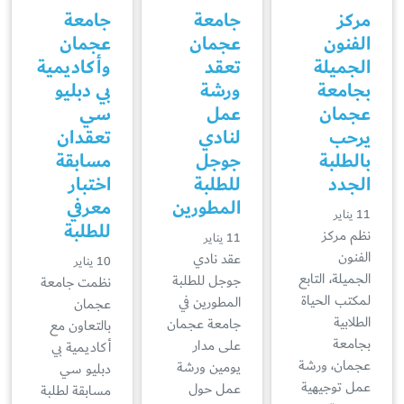
مركز
جامعة
جامعة
الفنون
عجمان
عجمان
الجميلة
تعقد
وأكاديمية
بجامعة
ورشة
بي دبليو
عجمان
عمل
سي
يرحب
لنادي
تعقدان
بالطلبة
جوجل
مسابقة
الجدد
للطلبة
اختبار
المطورين
معرفي
11 يناير
للطلبة
نظم مركز
11 يناير
الفنون
عقد نادي
10 يناير
الجميلة، التابع
جوجل للطلبة
نظمت جامعة
لمكتب الحياة
المطورين في
عجمان
الطلابية
جامعة عجمان
بالتعاون مع
بجامعة
على مدار
أكاديمية بي
عجمان، ورشة
يومين ورشة
دبليو سي
عمل توجيهية
عمل حول
مسابقة لطلبة