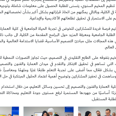
تنظيم المخيم السنوي، يتسنى للطلبة الحصول على معلومات شاملة، وتوجيه ا
 في الكلية، وبالتالي يمكّنهم من اتخاذ قراراتهم بشكل أكبر بشأن تخصصاتهم ا
على الاستمرار في تحقيق تطلعاتهم الأكاديمية والإبداعية.
يم فرصة فريدة للمشاركين، للخوض في تجربة الحياة الجامعية في كلية العمار
الطلبة الجامعية ومعرفة المزيد حول البرامج المقدمة من الكلية. الى جانب 
في هذه المجالات مثل، مبادئ التصميم الأساسية، قضايا الاستدامة العالمية و
العالم.
خيم بتفوقه على الطابع التقليدي في التصميم، حيث تجاوز التصورات النمطية
، التي تساهم في تحقيق الابتكار والتقدم في ميدان العمارة والفنون والتصم
ي بشكل فعّال، مما أضفى على تجربة التعلم طابعًا غنيًا وملهمًا ومعاصراً
 وساهمت في تحفيز المشاركين وتوضيح أهمية اعتماد الحلول المبتكرة في حل ال
ة العمارة والفنون والتصميم إلى تحسين وسائل التعليم، من خلال استخدام وسا
زءًا أساسيًا من جهودها المستمرة لرفع مستوى جودة التعليم ومحاكاة الت
طلبة المستقبل.