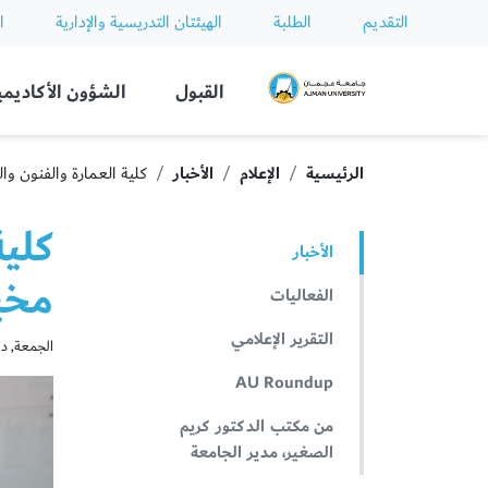
التقديم
الطلبة
الهيئتان التدريسية والإدارية
ا
Ajman University
القبول
الشؤون الأكاديمي
الرئيسية
الإعلام
الأخبار
كلية العمارة والفنون و
كلية
الأخبار
مخي
الفعاليات
التقرير الإعلامي
الجمعة, ديسمبر
AU Roundup
من مكتب الدكتور كريم
الصغير، مدير الجامعة