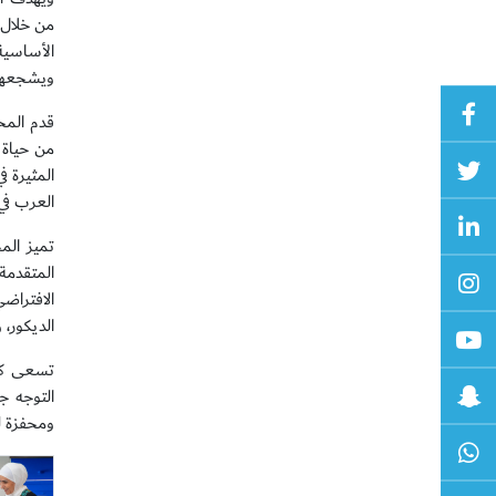
من خلال 
الأساسية
ويشجعهم 
قدم المخ
من حياة 
المثيرة 
العرب في 
تميز الم
المتقدمة
الافتراض
الديكور،
تسعى كلي
التوجه ج
ومحفزة ل