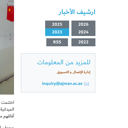
ارشيف الأخبار
2025
2026
2023
2024
RSS
2022
للمزيد من المعلومات
إدارة الإتصال و التسويق
inquiry@ajman.ac.ae
اختتمت ك
الميداني
آفاقهم م
ويهدف ال