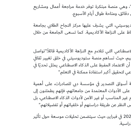
عة عجمان في عام 2024 منصة "ستوديوسيتي"، وهي منصة مبتكرة توفر خدمة مراجعة أعمال ومشاريع
قائق، ومتاحة طوال أيام الأسبوع.
ديوسيتي، التي يشرف عليها مركز النجاح الطلابي بجامعة
اظ على النزاهة الأكاديمية. كما تسعى الجامعة من خلال
صطناعي التي تتلاءم مع النزاهة الأكاديمية قائلاً:"تواصل
عليم، حيث تساهم منصة ستوديوسيتي في خلق تغيير ثقافي
ن الاعتماد المفرط على الذكاء الاصطناعي يمثل تحديًا في
ي لتحقيق أكبر استفادة ممكنة في التعلم."
مية أسواق التصدير في مؤسسة دبي للصادرات، على أهمية
 على الأدوات المعتمدة من جامعاتهم، فإنهم يطمئنون إلى
 غير المناسب أو غير الآمن لأدوات الذكاء الاصطناعي، بل
لنظر عن طريقة دراستهم أو خلفياتهم أو تفضيلاتهم."
ومن المنتظر أن يتم إصدار التقرير الكامل حول رفاهية الطلبة في الشرق الأوسط لعام 2025 في فبراير، حيث سيتضمن تحليلات موسعة حول تأثير
راسية.