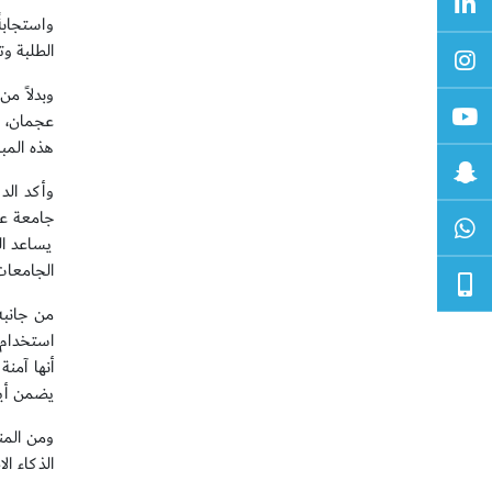
الطلبة و
وبدلاً م
عجمان، ف
هذه المبا
وأكد الد
جامعة عج
يساعد ال
الجامعات
من جانبه
استخدام 
أنها آمن
يضمن أيض
الذكاء ا