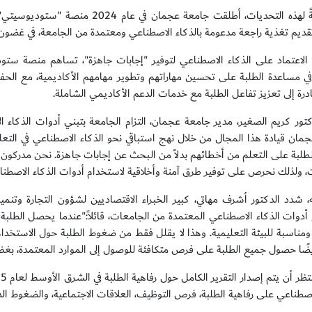
واستجابةً لهذه التحديات، أطلقت جام
تقديم تغذية راجعة مدعومة بالذكاء الاصطناعي ومعتمدة من الجامعة، في غضون د
ن الاعتماد على الذكاء الاصطناعي لتوفير "إجابات جاهزة"، تساهم منصة ستو
ي مساعدة الطلبة على تحسين مهاراتهم وتطوير مهامهم الأكاديمية، مع الحف
درة إلى تعزيز تفاعل الطلبة مع خدمات الدعم الأكاديمي الشاملة.
كتور كريم الصغير، مدير جامعة عجمان، التزام الجامعة بتبني أدوات الذكاء الا
مان قيادة هذا المجال من خلال نهج استباقي نحو الذكاء الاصطناعي في الت
طلبة على التعلم من أخطائهم بدلاً من البحث عن إجابات جاهزة. نحن مدركون أ
، ولذلك نحرص على توفير طرق آمنة وأخلاقية لاستخدام أدوات الذكاء الاصطناع
، شدد الدكتور أشرف مهاتي، كبير الخبراء الاقتصاديين لشؤون التجارة وتن
أدوات الذكاء الاصطناعي المعتمدة من الجامعات، قائلاً:"عندما يحصل الطلبة
ة ومناسبة للبيئة التعليمية. وهذا لا يقلل فقط من ضغوط الطلبة حول الاستخدام
ًا حصول جميع الطلبة على فرص متكافئة للوصول إلى الموارد المعتمدة، بغض ا
لاصطناعي على رفاهية الطلبة، فرص التوظيف، العلاقات الاجتماعية، والضغوط الد