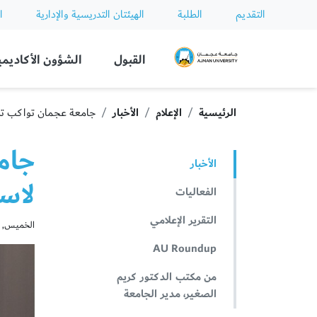
التقديم
الطلبة
الهيئتان التدريسية والإدارية
ا
Ajman University
القبول
الشؤون الأكاديمي
الرئيسية
الإعلام
الأخبار
جامعة عجمان تواكب تطلع
جام
الأخبار
لاست
الفعاليات
التقرير الإعلامي
الخميس, فبراير 
AU Roundup
من مكتب الدكتور كريم
الصغير، مدير الجامعة