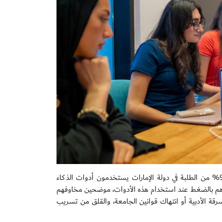
كشفت دراسة حديثة أجرتها ستوديوسيتي" Studiosity" بالتعاون مع YouGov أن 94% من الطلبة في دولة الإمارات يستخدمون أدوات الذكاء
عورهم بالضغط عند استخدام هذه الأدوات، موضحين مخاوفهم
رقة الأدبية أو انتهاك قوانين الجامعة، والقلق من تسريب