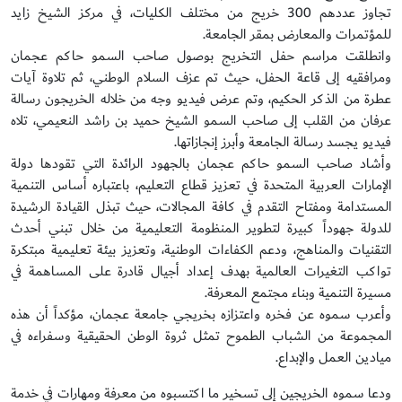
تجاوز عددهم 300 خريج من مختلف الكليات، في مركز الشيخ زايد
للمؤتمرات والمعارض بمقر الجامعة.
وانطلقت مراسم حفل التخريج بوصول صاحب السمو حاكم عجمان
ومرافقيه إلى قاعة الحفل، حيث تم عزف السلام الوطني، ثم تلاوة آيات
عطرة من الذكر الحكيم، وتم عرض فيديو وجه من خلاله الخريجون رسالة
عرفان من القلب إلى صاحب السمو الشيخ حميد بن راشد النعيمي، تلاه
فيديو يجسد رسالة الجامعة وأبرز إنجازاتها.
وأشاد صاحب السمو حاكم عجمان بالجهود الرائدة التي تقودها دولة
الإمارات العربية المتحدة في تعزيز قطاع التعليم، باعتباره أساس التنمية
المستدامة ومفتاح التقدم في كافة المجالات، حيث تبذل القيادة الرشيدة
للدولة جهوداً كبيرة لتطوير المنظومة التعليمية من خلال تبني أحدث
التقنيات والمناهج، ودعم الكفاءات الوطنية، وتعزيز بيئة تعليمية مبتكرة
تواكب التغيرات العالمية بهدف إعداد أجيال قادرة على المساهمة في
مسيرة التنمية وبناء مجتمع المعرفة.
وأعرب سموه عن فخره واعتزازه بخريجي جامعة عجمان، مؤكداً أن هذه
المجموعة من الشباب الطموح تمثل ثروة الوطن الحقيقية وسفراءه في
ميادين العمل والإبداع.
ودعا سموه الخريجين إلى تسخير ما اكتسبوه من معرفة ومهارات في خدمة