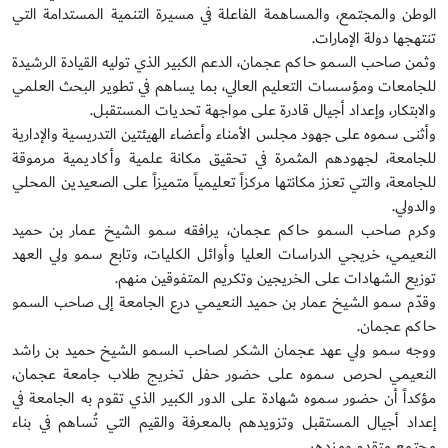
الوطن والمجتمع، والمساهمة الفاعلة في مسيرة التنمية المستدامة التي
تنتهجها دولة الإمارات.
وثمن صاحب السمو حاكم عجمان، الدعم الكبير الذي توليه القيادة الرشيدة
للجامعات ومؤسسات التعليم العالي، بما يساهم في تطوير البحث العلمي
والابتكار، وإعداد أجيال قادرة على مواجهة تحديات المستقبل.
وأثنى سموه على جهود مجلس الأمناء وأعضاء الهيئتين التدريسية والإدارية
للجامعة، لجهودهم المثمرة في تحقيق مكانة علمية وأكاديمية مرموقة
للجامعة، والتي تعزز مكانتها مركزاً تعليمياً متميزاً على الصعيدين المحلي
والدولي.
وكرم صاحب السمو حاكم عجمان، يرافقه سمو الشيخ عمار بن حميد
النعيمي، خريجي الدراسات العليا وأوائل الكليات، وتابع سمو ولي العهد
توزيع الشهادات على الخريجين وتكريم المتفوقين منهم.
وقدّم سمو الشيخ عمار بن حميد النعيمي درع الجامعة إلى صاحب السمو
حاكم عجمان.
ووجه سمو ولي عهد عجمان الشكر لصاحب السمو الشيخ حميد بن راشد
النعيمي لحرص سموه على حضور حفل تخريج طلاب جامعة عجمان،
مؤكداً أن حضور سموه شهادة على الدور الكبير الذي تقوم به الجامعة في
إعداد أجيال المستقبل وتزويدهم بالمعرفة والقيم التي تُساهم في بناء
مجتمع متقدم ومزدهر.