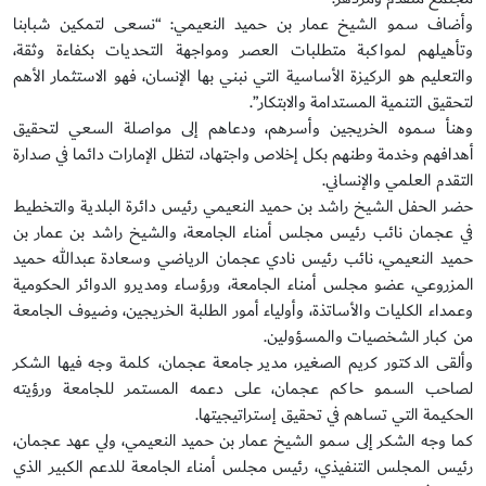
وأضاف سمو الشيخ عمار بن حميد النعيمي: “نسعى لتمكين شبابنا
وتأهيلهم لمواكبة متطلبات العصر ومواجهة التحديات بكفاءة وثقة،
والتعليم هو الركيزة الأساسية التي نبني بها الإنسان، فهو الاستثمار الأهم
لتحقيق التنمية المستدامة والابتكار”.
وهنأ سموه الخريجين وأسرهم، ودعاهم إلى مواصلة السعي لتحقيق
أهدافهم وخدمة وطنهم بكل إخلاص واجتهاد، لتظل الإمارات دائما في صدارة
التقدم العلمي والإنساني.
حضر الحفل الشيخ راشد بن حميد النعيمي رئيس دائرة البلدية والتخطيط
في عجمان نائب رئيس مجلس أمناء الجامعة، والشيخ راشد بن عمار بن
حميد النعيمي، نائب رئيس نادي عجمان الرياضي وسعادة عبدالله حميد
المزروعي، عضو مجلس أمناء الجامعة، ورؤساء ومديرو الدوائر الحكومية
وعمداء الكليات والأساتذة، وأولياء أمور الطلبة الخريجين، وضيوف الجامعة
من كبار الشخصيات والمسؤولين.
وألقى الدكتور كريم الصغير، مدير جامعة عجمان، كلمة وجه فيها الشكر
لصاحب السمو حاكم عجمان، على دعمه المستمر للجامعة ورؤيته
الحكيمة التي تساهم في تحقيق إستراتيجيتها.
كما وجه الشكر إلى سمو الشيخ عمار بن حميد النعيمي، ولي عهد عجمان،
رئيس المجلس التنفيذي، رئيس مجلس أمناء الجامعة للدعم الكبير الذي