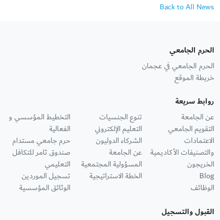
Back to All News
الحرم الجامعي
الحرم الجامعي في عجمان
خريطة الموقع
روابط سريعة
عن الجامعة
تنوع الجنسيات
التخطيط المؤسسي و
التقويم الجامعي
التعليم الإلكتروني
الفعالية
الاعتمادات
الشركاء الدوليون
حرم جامعي مستدام
والتصنيفات الأكاديمية
عن الجامعة
صندوق ثامر للتكافل
الخريجون
المسؤولية المجتمعية
التعليمي
Blog
الخطة الاستراتيجية
تسجيل الموردين
الوظائف
الوثائق المؤسسية
القبول والتسجيل