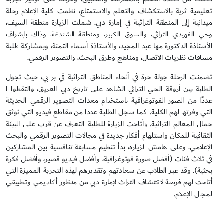
تعليمية ثرية بالاستكشاف والتعلم والاستمتاع، نظمت كلية الإعلام رحلة
ميدانية إلى المنطقة التراثية في إمارة دبي. شملت الزيارة منطقة السيف،
وحي الفهيدي التراثي، والسوق الكبير، ومنطقة الشندغة، وذلك بإشراف
الأستاذة الدكتورة مها عبد المجيد، والأستاذة أسماء التمنة، وبمشاركة طلبة
مساقات نظريات الاتصال، ومناهج وطرق البحث، والتصوير الرقمي.
تضمنت الرحلة جولة حرة في أنحاء المناطق التراثية في بر بي، حيث تجول
الطلبة بين أروقة الحي التراثي الشاهد على تاريخ دبي العريق، والتقطوا ا
عددًا من الصور الفوتوغرافية باستخدام معدات التصوير الرقمي الحديثة
التي وفرتها لهم الكلية. كما سجل الطلبة عددا من مقاطع فيديو التي توثق
جمال المعالم التراثية. وأتاحت الزيارة للطلبة التعرف عن قرب على البيئة
الثقافية للمكان واستلهام أفكار جديدة في مجالات التصوير الرقمي والبحث
الإعلامي. وعلى هامش الزيارة، بدأ تنظيم مسابقة تنافسية بين المشاركين
في ثلاث فئات (أفضل صورة فوتوغرافية، وأفضل فيديو قصير، وأفضل فكرة
بحثية). وقد عبر الطلاب عن سعادتهم وتقديرهم لهذه التجربة المميزة التي
أتاحت لهم فرصة لاكتشاف التراث لإمارة دبي من منظور أكاديمي وتطبيقي
لمجال الإعلام.