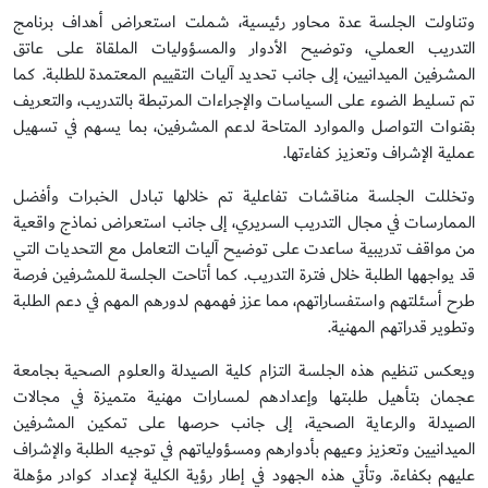
وتناولت الجلسة عدة محاور رئيسية، شملت استعراض أهداف برنامج
التدريب العملي، وتوضيح الأدوار والمسؤوليات الملقاة على عاتق
المشرفين الميدانيين، إلى جانب تحديد آليات التقييم المعتمدة للطلبة. كما
تم تسليط الضوء على السياسات والإجراءات المرتبطة بالتدريب، والتعريف
بقنوات التواصل والموارد المتاحة لدعم المشرفين، بما يسهم في تسهيل
عملية الإشراف وتعزيز كفاءتها.
وتخللت الجلسة مناقشات تفاعلية تم خلالها تبادل الخبرات وأفضل
الممارسات في مجال التدريب السريري، إلى جانب استعراض نماذج واقعية
من مواقف تدريبية ساعدت على توضيح آليات التعامل مع التحديات التي
قد يواجهها الطلبة خلال فترة التدريب. كما أتاحت الجلسة للمشرفين فرصة
طرح أسئلتهم واستفساراتهم، مما عزز فهمهم لدورهم المهم في دعم الطلبة
وتطوير قدراتهم المهنية.
ويعكس تنظيم هذه الجلسة التزام كلية الصيدلة والعلوم الصحية بجامعة
عجمان بتأهيل طلبتها وإعدادهم لمسارات مهنية متميزة في مجالات
الصيدلة والرعاية الصحية، إلى جانب حرصها على تمكين المشرفين
الميدانيين وتعزيز وعيهم بأدوارهم ومسؤولياتهم في توجيه الطلبة والإشراف
عليهم بكفاءة. وتأتي هذه الجهود في إطار رؤية الكلية لإعداد كوادر مؤهلة